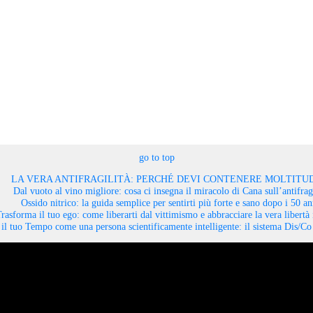
go to top
LA VERA ANTIFRAGILITÀ: PERCHÉ DEVI CONTENERE MOLTITUD
Dal vuoto al vino migliore: cosa ci insegna il miracolo di Cana sull’antifragi
Ossido nitrico: la guida semplice per sentirti più forte e sano dopo i 50 an
rasforma il tuo ego: come liberarti dal vittimismo e abbracciare la vera libertà 
il tuo Tempo come una persona scientificamente intelligente: il sistema Dis/C