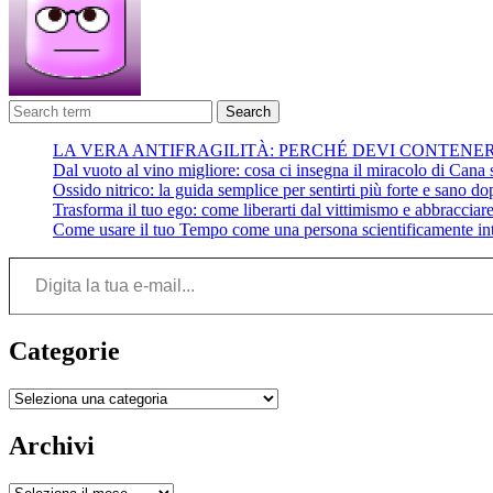
Search
LA VERA ANTIFRAGILITÀ: PERCHÉ DEVI CONTENE
Dal vuoto al vino migliore: cosa ci insegna il miracolo di Cana su
Ossido nitrico: la guida semplice per sentirti più forte e sano do
Trasforma il tuo ego: come liberarti dal vittimismo e abbracciare 
Come usare il tuo Tempo come una persona scientificamente int
Digita la tua e-mail...
Categorie
Categorie
Archivi
Archivi