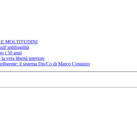
RE MOLTITUDINI
ll’antifragilità
po i 50 anni
la vera libertà interiore
elligente: il sistema Dis/Co di Marco Costanzo