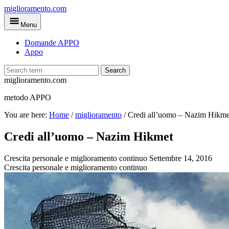
Skip
miglioramento.com
to
Menu
main
content
Domande APPO
Appo
Search
miglioramento.com
metodo APPO
You are here:
Home
/
miglioramento
/
Credi all’uomo – Nazim Hikme
Credi all’uomo – Nazim Hikmet
Crescita personale e miglioramento continuo
Settembre 14, 2016
Crescita personale e miglioramento continuo