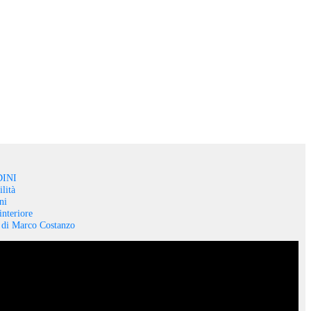
INI
lità
ni
interiore
o di Marco Costanzo