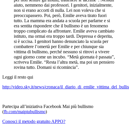
aiuto, nemmeno dai professori. I genitori, inizialmente,
non si erano accorti di nulla. Lei non voleva che si
preoccupassero. Poi, però, Emilie aveva tirato fuori
tutto. La mamma era andata a scuola per parlarne e si
era sentita rispondere che il bullismo è un fenomeno
troppo complicato da affrontare. Emilie aveva cambiato
istituto, ma ormai era troppo tardi. Depressa e deperita,
si è uccisa. I genitori hanno denunciato la scuola per
combattere l’omertà per Emilie e per chiunque sia
vittima di bullismo, perché nessuno si ritrovi a vivere
ogni giorno come un incubo. “Metà giornata è passata”,
scriveva Emilie. “Resta l’altra metà, ma poi un pensiero
rovina tutto. Domani si ricomincia”.
Leggi il resto qui
http://video.sky.it/news/cronaca/il_diario_di_emilie_vittima_del_bull
Partecipa all’iniziativa Facebook Mai più bullismo
(
fb.com/maipiubullismo
)
Conosci il metodo gratuito APPO?