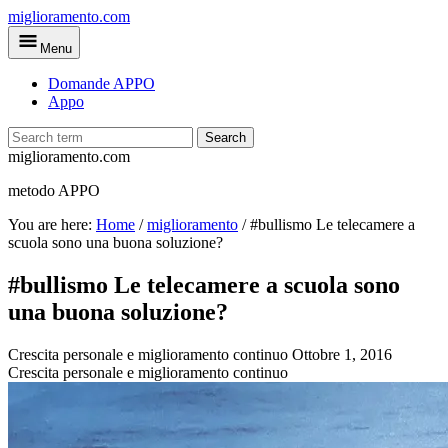
Skip
miglioramento.com
to
Menu
main
content
Domande APPO
Appo
Search
miglioramento.com
metodo APPO
You are here:
Home
/
miglioramento
/
#bullismo Le telecamere a
scuola sono una buona soluzione?
#bullismo Le telecamere a scuola sono
una buona soluzione?
Crescita personale e miglioramento continuo
Ottobre 1, 2016
Crescita personale e miglioramento continuo