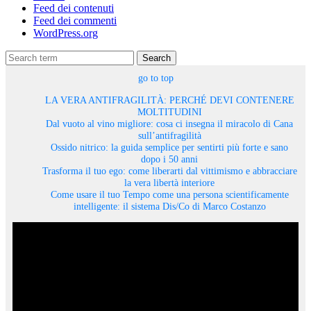
Feed dei contenuti
Feed dei commenti
WordPress.org
Search
go to top
LA VERA ANTIFRAGILITÀ: PERCHÉ DEVI CONTENERE
MOLTITUDINI
Dal vuoto al vino migliore: cosa ci insegna il miracolo di Cana
sull’antifragilità
Ossido nitrico: la guida semplice per sentirti più forte e sano
dopo i 50 anni
Trasforma il tuo ego: come liberarti dal vittimismo e abbracciare
la vera libertà interiore
Come usare il tuo Tempo come una persona scientificamente
intelligente: il sistema Dis/Co di Marco Costanzo