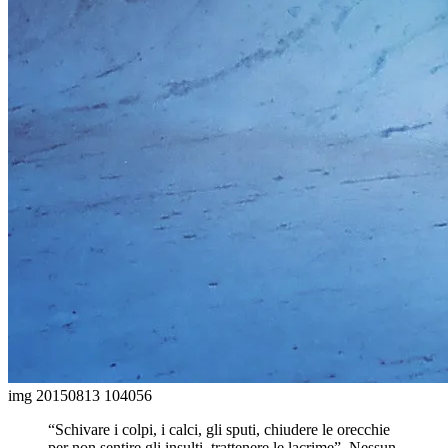
img 20150813 104056
“Schivare i colpi, i calci, gli sputi, chiudere le orecchie
per non sentire gli insulti, trattenere le lacrime”. Nessun