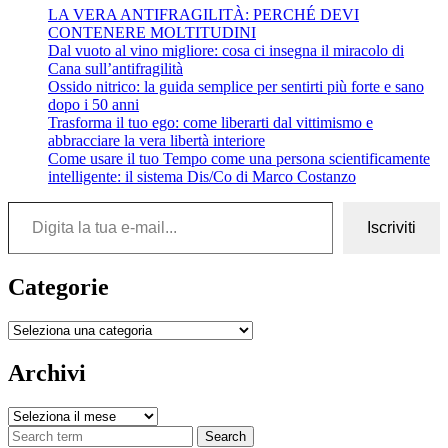
LA VERA ANTIFRAGILITÀ: PERCHÉ DEVI
CONTENERE MOLTITUDINI
Dal vuoto al vino migliore: cosa ci insegna il miracolo di
Cana sull’antifragilità
Ossido nitrico: la guida semplice per sentirti più forte e sano
dopo i 50 anni
Trasforma il tuo ego: come liberarti dal vittimismo e
abbracciare la vera libertà interiore
Come usare il tuo Tempo come una persona scientificamente
intelligente: il sistema Dis/Co di Marco Costanzo
Digita la tua e-mail...
Iscriviti
Categorie
Categorie
Archivi
Archivi
Search