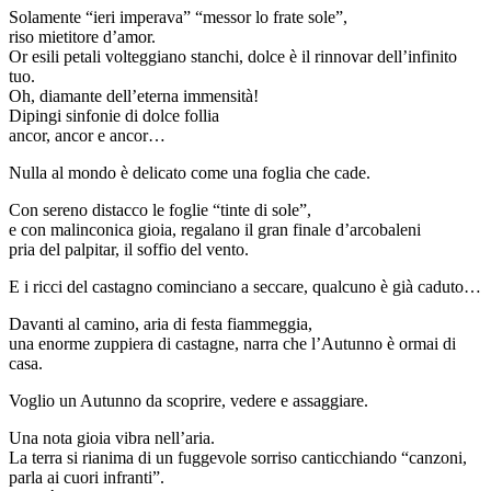
Solamente “ieri imperava” “messor lo frate sole”,
riso mietitore d’amor.
Or esili petali volteggiano stanchi, dolce è il rinnovar dell’infinito
tuo.
Oh, diamante dell’eterna immensità!
Dipingi sinfonie di dolce follia
ancor, ancor e ancor…
Nulla al mondo è delicato come una foglia che cade.
Con sereno distacco le foglie “tinte di sole”,
e con malinconica gioia, regalano il gran finale d’arcobaleni
pria del palpitar, il soffio del vento.
E i ricci del castagno cominciano a seccare, qualcuno è già caduto…
Davanti al camino, aria di festa fiammeggia,
una enorme zuppiera di castagne, narra che l’Autunno è ormai di
casa.
Voglio un Autunno da scoprire, vedere e assaggiare.
Una nota gioia vibra nell’aria.
La terra si rianima di un fuggevole sorriso canticchiando “canzoni,
parla ai cuori infranti”.