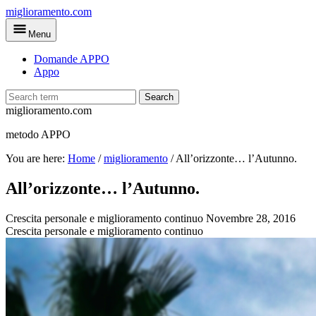
Skip
miglioramento.com
to
Menu
main
content
Domande APPO
Appo
Search
miglioramento.com
metodo APPO
You are here:
Home
/
miglioramento
/
All’orizzonte… l’Autunno.
All’orizzonte… l’Autunno.
Crescita personale e miglioramento continuo
Novembre 28, 2016
Crescita personale e miglioramento continuo