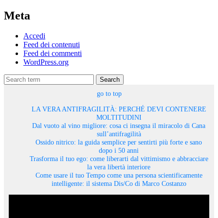
Meta
Accedi
Feed dei contenuti
Feed dei commenti
WordPress.org
Search
go to top
LA VERA ANTIFRAGILITÀ: PERCHÉ DEVI CONTENERE
MOLTITUDINI
Dal vuoto al vino migliore: cosa ci insegna il miracolo di Cana
sull’antifragilità
Ossido nitrico: la guida semplice per sentirti più forte e sano
dopo i 50 anni
Trasforma il tuo ego: come liberarti dal vittimismo e abbracciare
la vera libertà interiore
Come usare il tuo Tempo come una persona scientificamente
intelligente: il sistema Dis/Co di Marco Costanzo