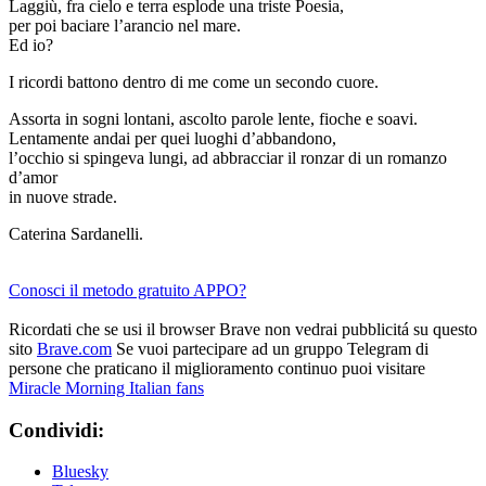
Laggiù, fra cielo e terra esplode una triste Poesia,
per poi baciare l’arancio nel mare.
Ed io?
I ricordi battono dentro di me come un secondo cuore.
Assorta in sogni lontani, ascolto parole lente, fioche e soavi.
Lentamente andai per quei luoghi d’abbandono,
l’occhio si spingeva lungi, ad abbracciar il ronzar di un romanzo
d’amor
in nuove strade.
Caterina Sardanelli.
Conosci il metodo gratuito APPO?
Ricordati che se usi il browser Brave non vedrai pubblicitá su questo
sito
Brave.com
Se vuoi partecipare ad un gruppo Telegram di
persone che praticano il miglioramento continuo puoi visitare
Miracle Morning Italian fans
Condividi:
Bluesky