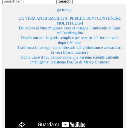
Search
go to top
LA VERA ANTIFRAGILITÀ: PERCHÉ DEVI CONTENERE
MOLTITUDINI
Dal vuoto al vino migliore: cosa ci insegna il miracolo di Cana
sull’antifragilità
Ossido nitrico: la guida semplice per sentirti più forte e sano
dopo i 50 anni
Trasforma il tuo ego: come liberarti dal vittimismo e abbracciare
la vera libertà interiore
Come usare il tuo Tempo come una persona scientificamente
intelligente: il sistema Dis/Co di Marco Costanzo