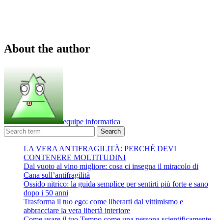
About the author
equipe informatica
Search
LA VERA ANTIFRAGILITÀ: PERCHÉ DEVI
CONTENERE MOLTITUDINI
Dal vuoto al vino migliore: cosa ci insegna il miracolo di
Cana sull’antifragilità
Ossido nitrico: la guida semplice per sentirti più forte e sano
dopo i 50 anni
Trasforma il tuo ego: come liberarti dal vittimismo e
abbracciare la vera libertà interiore
Come usare il tuo Tempo come una persona scientificamente