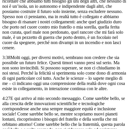
ricordare
che abbiamo tutti bisogno gli uni degli altri,
che nessuno di
noi è un’isola,
un io autonomo e indipendente dagli altri,
che
possiamo costruire il futuro solo insieme,
senza escludere nessuno.
Spesso non ci pensiamo, ma in realtà tutto è collegato
e abbiamo
bisogno di risanare i nostri collegamenti:
anche quel giudizio duro
che porto nel cuore
contro mio fratello o mia sorella,
quella ferita
non curata, quel male non perdonato,
quel rancore che mi farà solo
male,
è un pezzetto di guerra che porto dentro,
è un focolaio nel
cuore da spegnere,
perché non divampi in un incendio e non lasci
cenere.
3:38
Molti oggi, per diversi motivi,
sembrano non credere che sia
possibile un futuro felice.
Questi timori vanno presi sul serio.
Ma
non sono invincibili.
Si possono superare, se non ci chiudiamo in
noi stessi.
Perché la felicità si sperimenta solo
come dono di armonia
di ogni particolare col tutto.
Anche le scienze – lo sapete meglio di
me –
ci indicano oggi una comprensione della realtà
dove ogni cosa
esiste in collegamento, in interazione continua con le altre.
4:27
E qui arrivo al mio secondo messaggio.
Come sarebbe bello,
se
alla crescita delle innovazioni scientifiche e tecnologiche
corrispondesse anche una sempre maggiore equità e inclusione
sociale!
Come sarebbe bello se, mentre scopriamo nuovi pianeti
lontani,
riscoprissimo i bisogni del fratello e della sorella che mi
orbitano attorno!
Come sarebbe bello che la fraternità,
questa parola