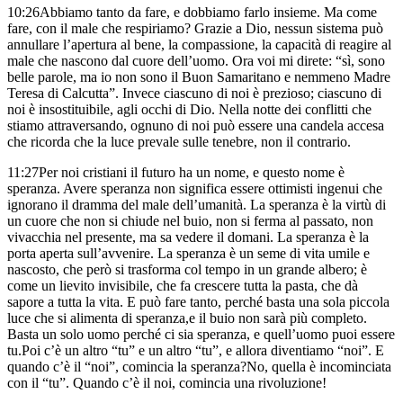
10:26
Abbiamo tanto da fare, e dobbiamo farlo insieme.
Ma come
fare, con il male che respiriamo?
Grazie a Dio,
nessun sistema può
annullare l’apertura al bene, la compassione,
la capacità di reagire al
male
che nascono dal cuore dell’uomo.
Ora voi mi direte:
“sì, sono
belle parole,
ma io non sono il Buon Samaritano e nemmeno Madre
Teresa di Calcutta”.
Invece ciascuno di noi è prezioso;
ciascuno di
noi è insostituibile, agli occhi di Dio.
Nella notte dei conflitti che
stiamo attraversando,
ognuno di noi può essere una candela accesa
che ricorda che la luce prevale sulle tenebre,
non il contrario.
11:27
Per noi cristiani il futuro ha un nome,
e questo nome è
speranza.
Avere speranza non significa essere ottimisti ingenui
che
ignorano il dramma del male dell’umanità.
La speranza è la virtù di
un cuore
che non si chiude nel buio, non si ferma al passato,
non
vivacchia nel presente,
ma sa vedere il domani.
La speranza è la
porta aperta sull’avvenire.
La speranza è un seme di vita umile e
nascosto,
che però si trasforma col tempo in un grande albero;
è
come un lievito invisibile, che fa crescere tutta la pasta,
che dà
sapore a tutta la vita.
E può fare tanto,
perché basta una sola piccola
luce che si alimenta di speranza,
e il buio non sarà più completo.
Basta un solo uomo perché ci sia speranza,
e quell’uomo puoi essere
tu.
Poi c’è un altro “tu” e un altro “tu”,
e allora diventiamo “noi”.
E
quando c’è il “noi”,
comincia la speranza?
No, quella è incominciata
con il “tu”.
Quando c’è il noi, comincia una rivoluzione!