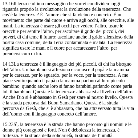
13:16
Il terzo e ultimo messaggio che vorrei condividere oggi
riguarda proprio la rivoluzione: la rivoluzione della tenerezza.
Che
cos’è la tenerezza?
È l’amore che si fa vicino e concreto.
È un
movimento che parte dal cuore
e arriva agli occhi, alle orecchie, alle
mani.
La tenerezza è usare gli occhi per vedere l’altro,
usare le
orecchie per sentire l’altro,
per ascoltare il grido dei piccoli, dei
poveri, di chi teme il futuro;
ascoltare anche il grido silenzioso della
nostra casa comune,
della Terra contaminata e malata.
La tenerezza
significa usare le mani e il cuore
per accarezzare l’altro, per
prendersi cura di lui.
14:13
La tenerezza è il linguaggio dei più piccoli,
di chi ha bisogno
dell’altro.
Un bambino si affeziona e conosce il papà e la mamma
per le carezze, per lo sguardo, per la voce, per la tenerezza.
A me
piace sentire
quando il papà o la mamma parlano al loro piccolo
bambino,
quando anche loro si fanno bambini,
parlando come parla
lui, il bambino.
Questa è la tenerezza: abbassarsi al livello dell’altro.
Anche Dio si è abbassato in Gesù
per stare al nostro livello.
Questa
è la strada percorsa dal Buon Samaritano.
Questa è la strada
percorsa da Gesù,
che si è abbassato,
che ha attraversato tutta la vita
dell’uomo
con il linguaggio concreto dell’amore.
15:23
Sì, la tenerezza è la strada
che hanno percorso gli uomini e le
donne più coraggiosi e forti.
Non è debolezza la tenerezza, è
fortezza.
È la strada della solidarietà, la strada dell’umiltà.