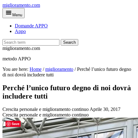
Skip
miglioramento.com
to
Menu
main
content
Domande APPO
Appo
Search
miglioramento.com
metodo APPO
You are here:
Home
/
miglioramento
/
Perché l’unico futuro degno
di noi dovrà includere tutti
Perché l’unico futuro degno di noi dovrà
includere tutti
Crescita personale e miglioramento continuo
Aprile 30, 2017
Crescita personale e miglioramento continuo
Save