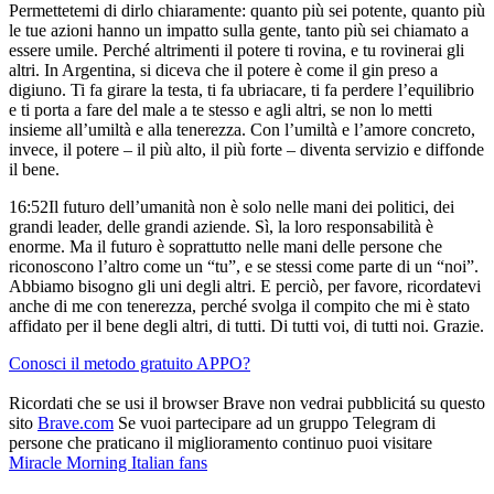
Permettetemi di dirlo chiaramente:
quanto più sei potente,
quanto più
le tue azioni hanno un impatto sulla gente,
tanto più sei chiamato a
essere umile.
Perché altrimenti il potere ti rovina,
e tu rovinerai gli
altri.
In Argentina,
si diceva che il potere è come il gin preso a
digiuno.
Ti fa girare la testa, ti fa ubriacare, ti fa perdere l’equilibrio
e ti porta a fare del male a te stesso e agli altri,
se non lo metti
insieme all’umiltà e alla tenerezza.
Con l’umiltà e l’amore concreto,
invece,
il potere – il più alto, il più forte –
diventa servizio e diffonde
il bene.
16:52
Il futuro dell’umanità non è solo nelle mani dei politici,
dei
grandi leader, delle grandi aziende.
Sì, la loro responsabilità è
enorme.
Ma il futuro è soprattutto nelle mani delle persone
che
riconoscono l’altro come un “tu”,
e se stessi come parte di un “noi”.
Abbiamo bisogno gli uni degli altri.
E perciò, per favore, ricordatevi
anche di me con tenerezza,
perché svolga il compito che mi è stato
affidato
per il bene degli altri, di tutti.
Di tutti voi, di tutti noi.
Grazie.
Conosci il metodo gratuito APPO?
Ricordati che se usi il browser Brave non vedrai pubblicitá su questo
sito
Brave.com
Se vuoi partecipare ad un gruppo Telegram di
persone che praticano il miglioramento continuo puoi visitare
Miracle Morning Italian fans