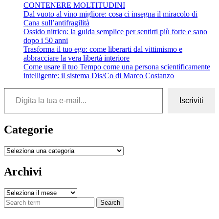
CONTENERE MOLTITUDINI
Dal vuoto al vino migliore: cosa ci insegna il miracolo di
Cana sull’antifragilità
Ossido nitrico: la guida semplice per sentirti più forte e sano
dopo i 50 anni
Trasforma il tuo ego: come liberarti dal vittimismo e
abbracciare la vera libertà interiore
Come usare il tuo Tempo come una persona scientificamente
intelligente: il sistema Dis/Co di Marco Costanzo
Digita la tua e-mail...
Iscriviti
Categorie
Categorie
Archivi
Archivi
Search