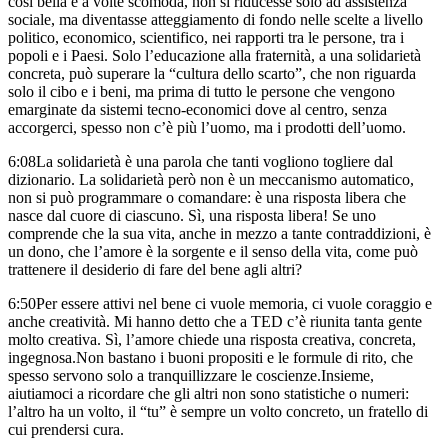
così bella e a volte scomoda,
non si riducesse solo ad assistenza
sociale,
ma diventasse atteggiamento di fondo
nelle scelte a livello
politico, economico, scientifico,
nei rapporti tra le persone, tra i
popoli e i Paesi.
Solo l’educazione alla fraternità, a una solidarietà
concreta,
può superare la “cultura dello scarto”,
che non riguarda
solo il cibo e i beni,
ma prima di tutto le persone
che vengono
emarginate da sistemi tecno-economici
dove al centro, senza
accorgerci,
spesso non c’è più l’uomo, ma i prodotti dell’uomo.
6:08
La solidarietà è una parola
che tanti vogliono togliere dal
dizionario.
La solidarietà però non è un meccanismo automatico,
non si può programmare o comandare:
è una risposta libera che
nasce dal cuore di ciascuno.
Sì, una risposta libera!
Se uno
comprende che la sua vita,
anche in mezzo a tante contraddizioni,
è
un dono,
che l’amore è la sorgente e il senso della vita,
come può
trattenere il desiderio di fare del bene agli altri?
6:50
Per essere attivi nel bene
ci vuole memoria, ci vuole coraggio e
anche creatività.
Mi hanno detto che a TED
c’è riunita tanta gente
molto creativa.
Sì,
l’amore chiede una risposta creativa, concreta,
ingegnosa.
Non bastano i buoni propositi e le formule di rito,
che
spesso servono solo a tranquillizzare le coscienze.
Insieme,
aiutiamoci a ricordare
che gli altri non sono statistiche o numeri:
l’altro ha un volto,
il “tu” è sempre un volto concreto,
un fratello di
cui prendersi cura.