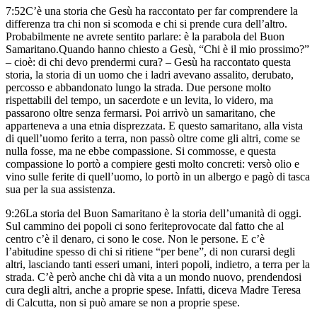
7:52
C’è una storia che Gesù ha raccontato
per far comprendere la
differenza
tra chi non si scomoda
e chi si prende cura dell’altro.
Probabilmente ne avrete sentito parlare: è la parabola del Buon
Samaritano.
Quando hanno chiesto a Gesù, “Chi è il mio prossimo?”
– cioè: di chi devo prendermi cura? –
Gesù ha raccontato questa
storia,
la storia di un uomo
che i ladri avevano assalito, derubato,
percosso e abbandonato lungo la strada.
Due persone molto
rispettabili del tempo, un sacerdote e un levita,
lo videro,
ma
passarono oltre senza fermarsi.
Poi arrivò un samaritano, che
apparteneva a una etnia disprezzata.
E questo samaritano, alla vista
di quell’uomo ferito a terra,
non passò oltre come gli altri, come se
nulla fosse,
ma ne ebbe compassione.
Si commosse, e questa
compassione
lo portò a compiere gesti molto concreti:
versò olio e
vino sulle ferite di quell’uomo,
lo portò in un albergo
e pagò di tasca
sua per la sua assistenza.
9:26
La storia del Buon Samaritano è la storia dell’umanità di oggi.
Sul cammino dei popoli ci sono ferite
provocate dal fatto che al
centro c’è il denaro, ci sono le cose.
Non le persone.
E c’è
l’abitudine spesso di chi si ritiene “per bene”,
di non curarsi degli
altri,
lasciando tanti esseri umani,
interi popoli, indietro, a terra per la
strada.
C’è però anche chi dà vita a un mondo nuovo,
prendendosi
cura degli altri, anche a proprie spese.
Infatti, diceva Madre Teresa
di Calcutta,
non si può amare se non a proprie spese.