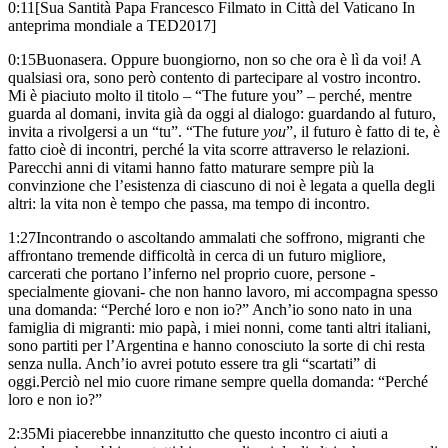
0:11
[Sua Santità Papa Francesco Filmato in Città del Vaticano
In
anteprima mondiale a TED2017]
0:15
Buonasera.
Oppure buongiorno, non so che ora è lì da voi!
A
qualsiasi ora, sono però contento di partecipare al vostro incontro.
Mi è piaciuto molto il titolo – “The future you” –
perché, mentre
guarda al domani, invita già da oggi al dialogo:
guardando al futuro,
invita a rivolgersi a un “tu”.
“The future
you
”,
il futuro è fatto di te, è
fatto cioè di incontri,
perché la vita scorre attraverso le relazioni.
Parecchi anni di vita
mi hanno fatto maturare sempre più la
convinzione
che l’esistenza di ciascuno di noi è legata a quella degli
altri:
la vita non è tempo che passa, ma tempo di incontro.
1:27
Incontrando o ascoltando ammalati che soffrono,
migranti che
affrontano tremende difficoltà
in cerca di un futuro migliore,
carcerati che portano l’inferno nel proprio cuore,
persone -
specialmente giovani- che non hanno lavoro,
mi accompagna spesso
una domanda:
“Perché loro e non io?”
Anch’io sono nato in una
famiglia di migranti:
mio papà, i miei nonni, come tanti altri italiani,
sono partiti per l’Argentina
e hanno conosciuto la sorte di chi resta
senza nulla.
Anch’io avrei potuto essere tra gli “scartati” di
oggi.
Perciò nel mio cuore rimane sempre quella domanda:
“Perché
loro e non io?”
2:35
Mi piacerebbe innanzitutto che questo incontro ci aiuti a