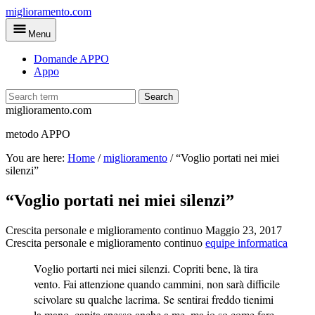
Skip
miglioramento.com
to
Menu
main
content
Domande APPO
Appo
Search
miglioramento.com
metodo APPO
You are here:
Home
/
miglioramento
/
“Voglio portati nei miei
silenzi”
“Voglio portati nei miei silenzi”
Crescita personale e miglioramento continuo
Maggio 23, 2017
Crescita personale e miglioramento continuo
equipe informatica
Voglio portarti nei miei silenzi. Copriti bene, là tira
vento. Fai attenzione quando cammini, non sarà difficile
scivolare su qualche lacrima. Se sentirai freddo tienimi
la mano, capita spesso anche a me, ma io so come fare.