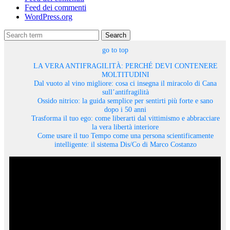
Feed dei commenti
WordPress.org
Search
go to top
LA VERA ANTIFRAGILITÀ: PERCHÉ DEVI CONTENERE
MOLTITUDINI
Dal vuoto al vino migliore: cosa ci insegna il miracolo di Cana
sull’antifragilità
Ossido nitrico: la guida semplice per sentirti più forte e sano
dopo i 50 anni
Trasforma il tuo ego: come liberarti dal vittimismo e abbracciare
la vera libertà interiore
Come usare il tuo Tempo come una persona scientificamente
intelligente: il sistema Dis/Co di Marco Costanzo