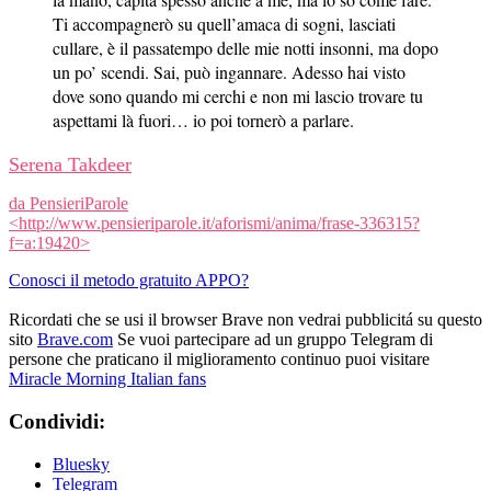
Ti accompagnerò su quell’amaca di sogni, lasciati
cullare, è il passatempo delle mie notti insonni, ma dopo
un po’ scendi. Sai, può ingannare. Adesso hai visto
dove sono quando mi cerchi e non mi lascio trovare tu
aspettami là fuori… io poi tornerò a parlare.
Serena Takdeer
da PensieriParole
<http://www.pensieriparole.it/aforismi/anima/frase-336315?
f=a:19420>
Conosci il metodo gratuito APPO?
Ricordati che se usi il browser Brave non vedrai pubblicitá su questo
sito
Brave.com
Se vuoi partecipare ad un gruppo Telegram di
persone che praticano il miglioramento continuo puoi visitare
Miracle Morning Italian fans
Condividi:
Bluesky
Telegram