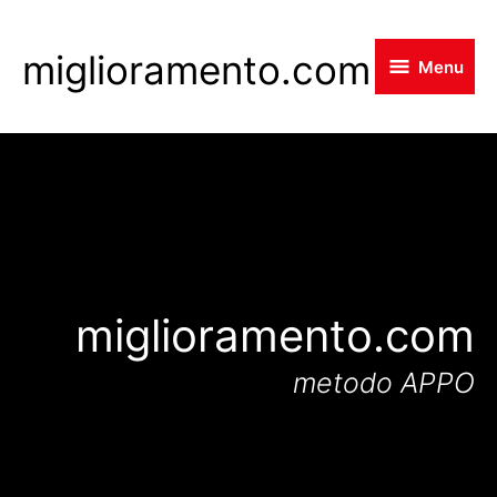
Skip
to
miglioramento.com
Menu
main
content
miglioramento.com
metodo APPO