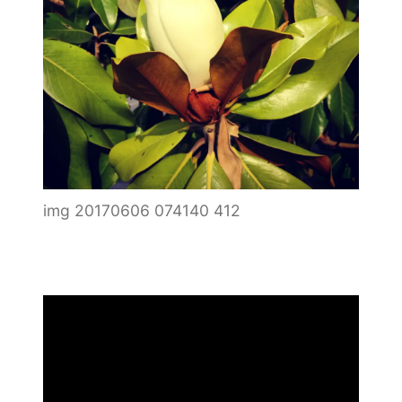
img 20170606 074140 412