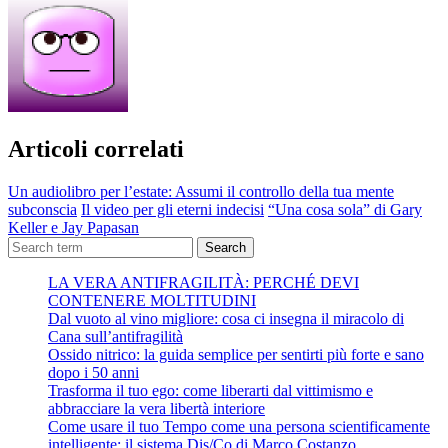
Articoli correlati
Un audiolibro per l’estate: Assumi il controllo della tua mente
subconscia
Il video per gli eterni indecisi
“Una cosa sola” di Gary
Keller e Jay Papasan
Search
LA VERA ANTIFRAGILITÀ: PERCHÉ DEVI
CONTENERE MOLTITUDINI
Dal vuoto al vino migliore: cosa ci insegna il miracolo di
Cana sull’antifragilità
Ossido nitrico: la guida semplice per sentirti più forte e sano
dopo i 50 anni
Trasforma il tuo ego: come liberarti dal vittimismo e
abbracciare la vera libertà interiore
Come usare il tuo Tempo come una persona scientificamente
intelligente: il sistema Dis/Co di Marco Costanzo