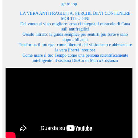
go to top
LA VERA ANTIFRAGILITÀ: PERCHÉ DEVI CONTENERE
MOLTITUDINI
Dal vuoto al vino migliore: cosa ci insegna il miracolo di Cana
sull’antifragilità
Ossido nitrico: la guida semplice per sentirti più forte e sano
dopo i 50 anni
Trasforma il tuo ego: come liberarti dal vittimismo e abbracciare
la vera libertà interiore
Come usare il tuo Tempo come una persona scientificamente
intelligente: il sistema Dis/Co di Marco Costanzo