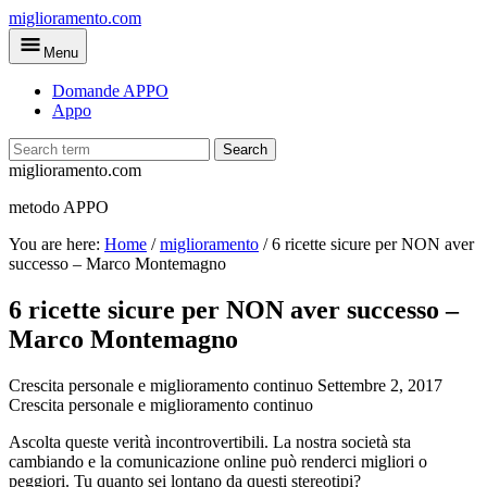
Skip
miglioramento.com
to
Menu
main
content
Domande APPO
Appo
Search
miglioramento.com
metodo APPO
You are here:
Home
/
miglioramento
/
6 ricette sicure per NON aver
successo – Marco Montemagno
6 ricette sicure per NON aver successo –
Marco Montemagno
Crescita personale e miglioramento continuo
Settembre 2, 2017
Crescita personale e miglioramento continuo
Ascolta queste verità incontrovertibili. La nostra società sta
cambiando e la comunicazione online può renderci migliori o
peggiori. Tu quanto sei lontano da questi stereotipi?