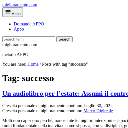
Skip
miglioramento.com
to
Menu
main
content
Domande APPO
Appo
Search
miglioramento.com
metodo APPO
You are here:
Home
/
Posts with tag "successo"
Tag:
successo
Un audiolibro per l’estate: Assumi il contr
Crescita personale e miglioramento continuo
Luglio 30, 2022
Crescita personale e miglioramento continuo
Marco Digireale
Molti non capiscono perché, nonostante le migliori intenzioni e capacit
ruolo fondamentale nella tua vita e come si possa, con la disciplina, 