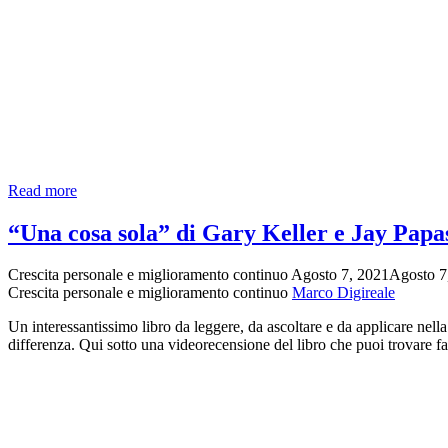
Il
Read more
video
per
“Una cosa sola” di Gary Keller e Jay Papa
gli
eterni
Crescita personale e miglioramento continuo
Agosto 7, 2021
Agosto 7
indecisi
Crescita personale e miglioramento continuo
Marco Digireale
Un interessantissimo libro da leggere, da ascoltare e da applicare nella p
differenza. Qui sotto una videorecensione del libro che puoi trovare fa