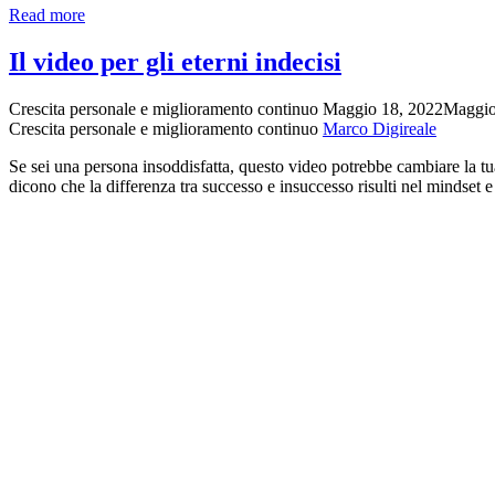
Un
Read more
audiolibro
per
Il video per gli eterni indecisi
l’estate:
Assumi
Crescita personale e miglioramento continuo
Maggio 18, 2022
Maggio
il
Crescita personale e miglioramento continuo
Marco Digireale
controllo
della
Se sei una persona insoddisfatta, questo video potrebbe cambiare la tua v
tua
dicono che la differenza tra successo e insuccesso risulti nel mindset 
mente
subconscia