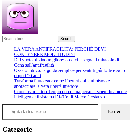
Search
LA VERA ANTIFRAGILITÀ: PERCHÉ DEVI
CONTENERE MOLTITUDINI
Dal vuoto al vino migliore: cosa ci insegna il miracolo di
Cana sull’antifragilità
Ossido nitrico: la guida semplice per sentirti più forte e sano
dopo i 50 anni
Trasforma il tuo ego: come liberarti dal vittimismo e
abbracciare la vera libertà interiore
Come usare il tuo Tempo come una persona scientificamente
intelligente: il sistema Dis/Co di Marco Costanzo
Digita la tua e-mail...
Iscriviti
Categorie