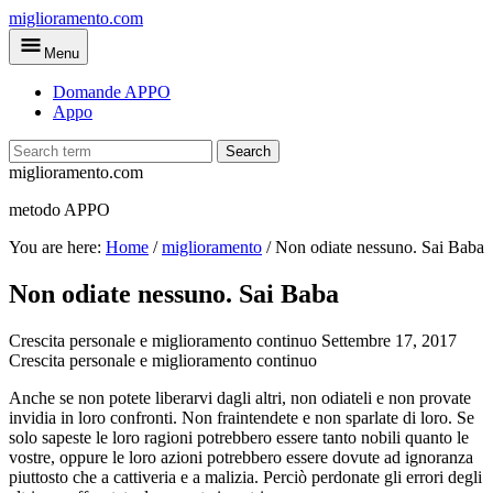
Skip
miglioramento.com
to
Menu
main
content
Domande APPO
Appo
Search
miglioramento.com
metodo APPO
You are here:
Home
/
miglioramento
/
Non odiate nessuno. Sai Baba
Non odiate nessuno. Sai Baba
Crescita personale e miglioramento continuo
Settembre 17, 2017
Crescita personale e miglioramento continuo
Anche se non potete liberarvi dagli altri, non odiateli e non provate
invidia in loro confronti. Non fraintendete e non sparlate di loro. Se
solo sapeste le loro ragioni potrebbero essere tanto nobili quanto le
vostre, oppure le loro azioni potrebbero essere dovute ad ignoranza
piuttosto che a cattiveria e a malizia. Perciò perdonate gli errori degli