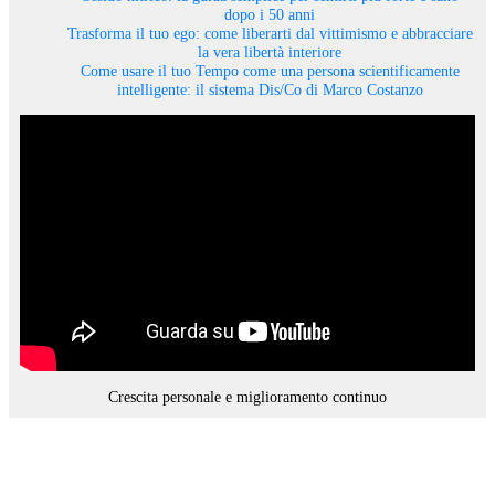
dopo i 50 anni
Trasforma il tuo ego: come liberarti dal vittimismo e abbracciare
la vera libertà interiore
Come usare il tuo Tempo come una persona scientificamente
intelligente: il sistema Dis/Co di Marco Costanzo
Crescita personale e miglioramento continuo