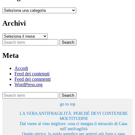
Categorie
Archivi
Archivi
Search
Meta
Accedi
Feed dei contenuti
Feed dei commenti
WordPress.org
Search
go to top
LA VERA ANTIFRAGILITÀ: PERCHÉ DEVI CONTENERE
MOLTITUDINI
Dal vuoto al vino migliore: cosa ci insegna il miracolo di Cana
sull’antifragilità
Ossido nitrico: la guida semplice per sentirti più forte e sano