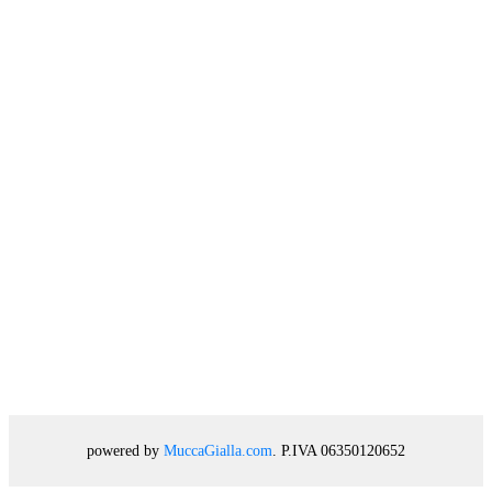
powered by
MuccaGialla.com
. P.IVA 06350120652