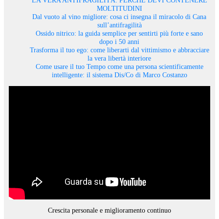
MOLTITUDINI
Dal vuoto al vino migliore: cosa ci insegna il miracolo di Cana
sull’antifragilità
Ossido nitrico: la guida semplice per sentirti più forte e sano
dopo i 50 anni
Trasforma il tuo ego: come liberarti dal vittimismo e abbracciare
la vera libertà interiore
Come usare il tuo Tempo come una persona scientificamente
intelligente: il sistema Dis/Co di Marco Costanzo
Crescita personale e miglioramento continuo