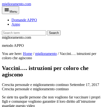
Skip
miglioramento.com
to
Menu
main
content
Domande APPO
Appo
Search
miglioramento.com
metodo APPO
You are here:
Home
/
miglioramento
/
Vaccini…. istruzioni per
coloro che agiscono
Vaccini…. istruzioni per coloro che
agiscono
Crescita personale e miglioramento continuo
Settembre 17, 2017
Crescita personale e miglioramento continuo
Se siete tra quelle persone che non vogliono far vaccinare i propri
figli e comunque vogliono garantire il loro diritto all’istruzione
guardate questo video