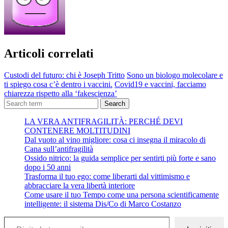
Articoli correlati
Custodi del futuro: chi è Joseph Tritto
Sono un biologo molecolare e
ti spiego cosa c’è dentro i vaccini.
Covid19 e vaccini, facciamo
chiarezza rispetto alla ‘fakescienza’
Search
LA VERA ANTIFRAGILITÀ: PERCHÉ DEVI
CONTENERE MOLTITUDINI
Dal vuoto al vino migliore: cosa ci insegna il miracolo di
Cana sull’antifragilità
Ossido nitrico: la guida semplice per sentirti più forte e sano
dopo i 50 anni
Trasforma il tuo ego: come liberarti dal vittimismo e
abbracciare la vera libertà interiore
Come usare il tuo Tempo come una persona scientificamente
intelligente: il sistema Dis/Co di Marco Costanzo
Digita la tua e-mail...