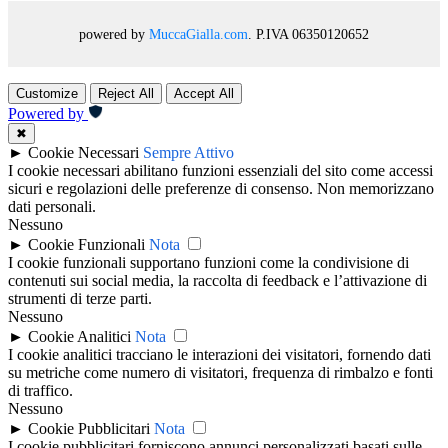
powered by
MuccaGialla.com
. P.IVA 06350120652
Customize
Reject All
Accept All
Powered by
✖
►
Cookie Necessari
Sempre Attivo
I cookie necessari abilitano funzioni essenziali del sito come accessi
sicuri e regolazioni delle preferenze di consenso. Non memorizzano
dati personali.
Nessuno
►
Cookie Funzionali
Nota
I cookie funzionali supportano funzioni come la condivisione di
contenuti sui social media, la raccolta di feedback e l’attivazione di
strumenti di terze parti.
Nessuno
►
Cookie Analitici
Nota
I cookie analitici tracciano le interazioni dei visitatori, fornendo dati
su metriche come numero di visitatori, frequenza di rimbalzo e fonti
di traffico.
Nessuno
►
Cookie Pubblicitari
Nota
I cookie pubblicitari forniscono annunci personalizzati basati sulle