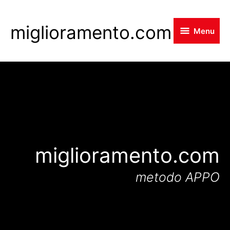
Skip
to
miglioramento.com
Menu
main
content
miglioramento.com
metodo APPO