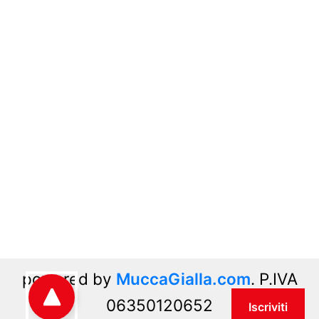
powered by
MuccaGialla.com
. P.IVA
06350120652
go to top
Iscriviti