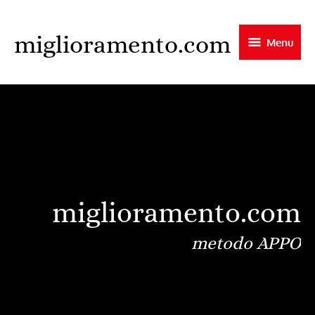
Skip
to
miglioramento.com
Menu
main
content
miglioramento.com
metodo APPO