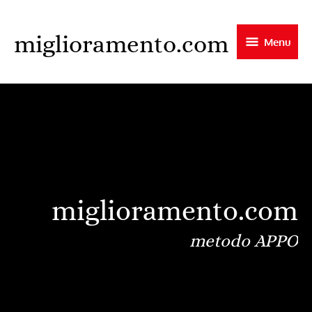
Skip
to
miglioramento.com
Menu
main
content
miglioramento.com
metodo APPO