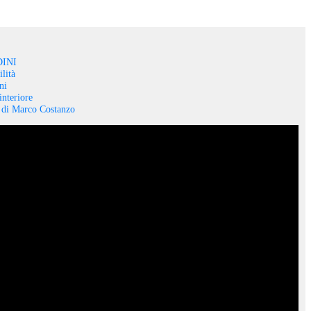
INI
lità
ni
interiore
o di Marco Costanzo