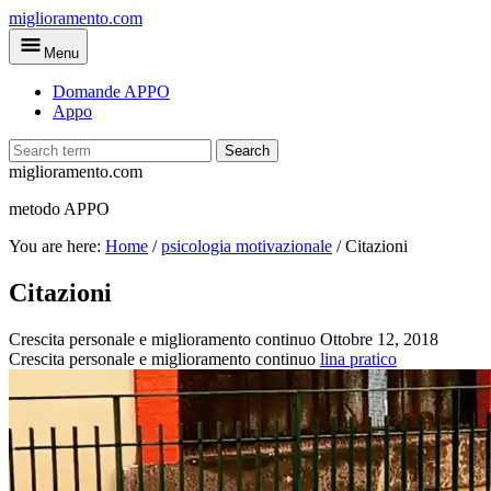
Skip
miglioramento.com
to
Menu
main
content
Domande APPO
Appo
Search
miglioramento.com
metodo APPO
You are here:
Home
/
psicologia motivazionale
/
Citazioni
Citazioni
Crescita personale e miglioramento continuo
Ottobre 12, 2018
Crescita personale e miglioramento continuo
lina pratico