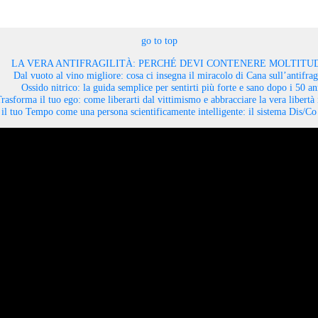
go to top
LA VERA ANTIFRAGILITÀ: PERCHÉ DEVI CONTENERE MOLTITUD
Dal vuoto al vino migliore: cosa ci insegna il miracolo di Cana sull’antifragi
Ossido nitrico: la guida semplice per sentirti più forte e sano dopo i 50 an
rasforma il tuo ego: come liberarti dal vittimismo e abbracciare la vera libertà 
il tuo Tempo come una persona scientificamente intelligente: il sistema Dis/C