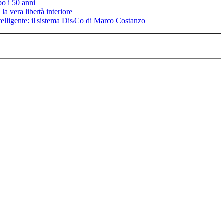
po i 50 anni
la vera libertà interiore
elligente: il sistema Dis/Co di Marco Costanzo