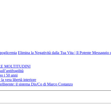
ipoglicemia
Elimina la Negatività dalla Tua Vita | Il Potente Messaggio
RE MOLTITUDINI
ll’antifragilità
po i 50 anni
la vera libertà interiore
elligente: il sistema Dis/Co di Marco Costanzo