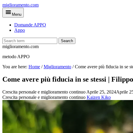
Skip
miglioramento.com
to
Menu
main
content
Domande APPO
Appo
Search
miglioramento.com
metodo APPO
You are here:
Home
/
Miglioramento
/
Come avere più fiducia in se st
Come avere più fiducia in se stessi | Filip
Crescita personale e miglioramento continuo
Aprile 25, 2024
Aprile 2
Crescita personale e miglioramento continuo
Kaizen Kiko