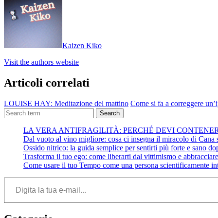
Kaizen Kiko
Visit the authors website
Articoli correlati
LOUISE HAY: Meditazione del mattino
Come si fa a correggere un’
Search
LA VERA ANTIFRAGILITÀ: PERCHÉ DEVI CONTENE
Dal vuoto al vino migliore: cosa ci insegna il miracolo di Cana su
Ossido nitrico: la guida semplice per sentirti più forte e sano do
Trasforma il tuo ego: come liberarti dal vittimismo e abbracciare 
Come usare il tuo Tempo come una persona scientificamente int
Digita la tua e-mail...