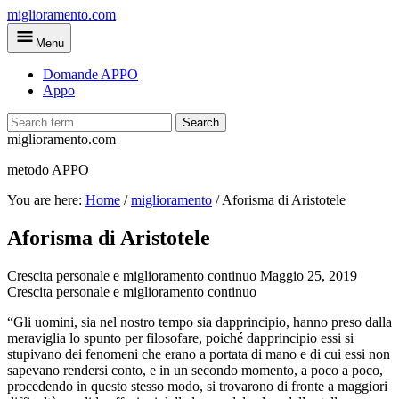
Skip
miglioramento.com
to
Menu
main
content
Domande APPO
Appo
Search
miglioramento.com
metodo APPO
You are here:
Home
/
miglioramento
/
Aforisma di Aristotele
Aforisma di Aristotele
Crescita personale e miglioramento continuo
Maggio 25, 2019
Crescita personale e miglioramento continuo
“Gli uomini, sia nel nostro tempo sia dapprincipio, hanno preso dalla
meraviglia lo spunto per filosofare, poiché dapprincipio essi si
stupivano dei fenomeni che erano a portata di mano e di cui essi non
sapevano rendersi conto, e in un secondo momento, a poco a poco,
procedendo in questo stesso modo, si trovarono di fronte a maggiori