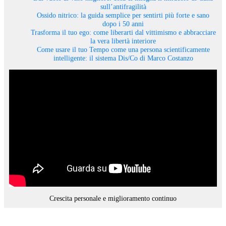
sull’antifragilità
Ossido nitrico: la guida semplice per sentirti più forte e sano
dopo i 50 anni
Trasforma il tuo ego: come liberarti dal vittimismo e abbracciare
la vera libertà interiore
Come usare il tuo Tempo come una persona scientificamente
intelligente: il sistema Dis/Co di Marco Costanzo
Crescita personale e miglioramento continuo