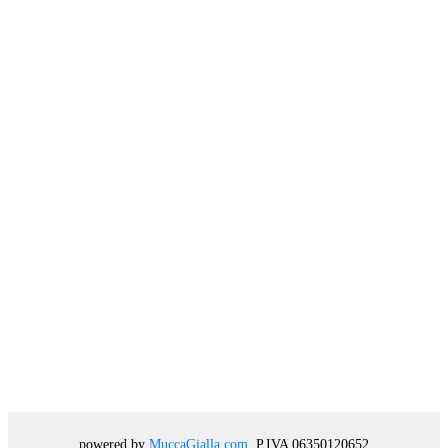
powered by
MuccaGialla.com
. P.IVA 06350120652