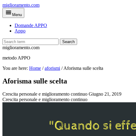
Skip
miglioramento.com
to
Menu
main
content
Domande APPO
Appo
Search
miglioramento.com
metodo APPO
You are here:
Home
/
aforismi
/
Aforisma sulle scelta
Aforisma sulle scelta
Crescita personale e miglioramento continuo
Giugno 21, 2019
Crescita personale e miglioramento continuo