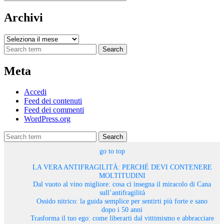
Archivi
Archivi
Search
Meta
Accedi
Feed dei contenuti
Feed dei commenti
WordPress.org
Search
go to top
LA VERA ANTIFRAGILITÀ: PERCHÉ DEVI CONTENERE
MOLTITUDINI
Dal vuoto al vino migliore: cosa ci insegna il miracolo di Cana
sull’antifragilità
Ossido nitrico: la guida semplice per sentirti più forte e sano
dopo i 50 anni
Trasforma il tuo ego: come liberarti dal vittimismo e abbracciare