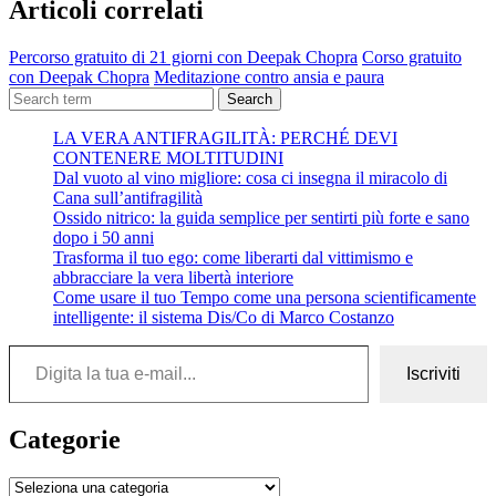
Articoli correlati
Percorso gratuito di 21 giorni con Deepak Chopra
Corso gratuito
con Deepak Chopra
Meditazione contro ansia e paura
Search
LA VERA ANTIFRAGILITÀ: PERCHÉ DEVI
CONTENERE MOLTITUDINI
Dal vuoto al vino migliore: cosa ci insegna il miracolo di
Cana sull’antifragilità
Ossido nitrico: la guida semplice per sentirti più forte e sano
dopo i 50 anni
Trasforma il tuo ego: come liberarti dal vittimismo e
abbracciare la vera libertà interiore
Come usare il tuo Tempo come una persona scientificamente
intelligente: il sistema Dis/Co di Marco Costanzo
Digita la tua e-mail...
Iscriviti
Categorie
Categorie