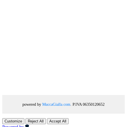
powered by
MuccaGialla.com
. P.IVA 06350120652
Customize
Reject All
Accept All
Powered by