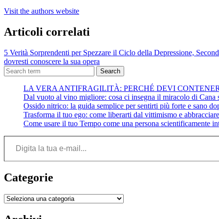
Visit the authors website
Articoli correlati
5 Verità Sorprendenti per Spezzare il Ciclo della Depressione, Second
dovresti conoscere la sua opera
Search
LA VERA ANTIFRAGILITÀ: PERCHÉ DEVI CONTENE
Dal vuoto al vino migliore: cosa ci insegna il miracolo di Cana su
Ossido nitrico: la guida semplice per sentirti più forte e sano do
Trasforma il tuo ego: come liberarti dal vittimismo e abbracciare 
Come usare il tuo Tempo come una persona scientificamente int
Digita la tua e-mail...
Categorie
Categorie