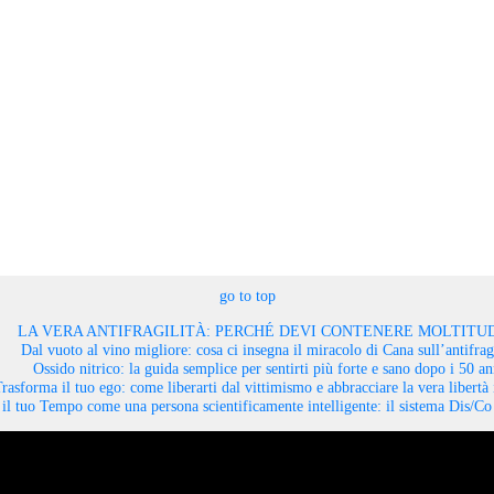
go to top
LA VERA ANTIFRAGILITÀ: PERCHÉ DEVI CONTENERE MOLTITUD
Dal vuoto al vino migliore: cosa ci insegna il miracolo di Cana sull’antifragi
Ossido nitrico: la guida semplice per sentirti più forte e sano dopo i 50 an
rasforma il tuo ego: come liberarti dal vittimismo e abbracciare la vera libertà 
il tuo Tempo come una persona scientificamente intelligente: il sistema Dis/C