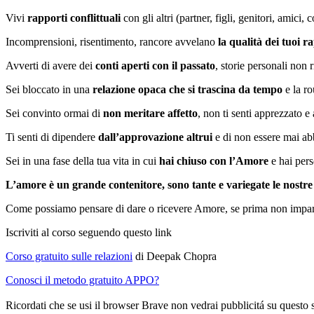
Vivi
rapporti conflittuali
con gli altri (partner, figli, genitori, amici, 
Incomprensioni, risentimento, rancore avvelano
la qualità dei tuoi r
Avverti di avere dei
conti aperti con il passato
, storie personali non 
Sei bloccato in una
relazione opaca che si trascina da tempo
e la ro
Sei convinto ormai di
non meritare affetto
, non ti senti apprezzato e
Ti senti di dipendere
dall’approvazione altrui
e di non essere mai ab
Sei in una fase della tua vita in cui
hai chiuso con l’Amore
e hai perso
L’amore è un grande contenitore, sono tante e variegate le nostre
Come possiamo pensare di dare o ricevere Amore, se prima non imp
Iscriviti al corso seguendo questo link
Corso gratuito sulle relazioni
di Deepak Chopra
Conosci il metodo gratuito APPO?
Ricordati che se usi il browser Brave non vedrai pubblicitá su questo 