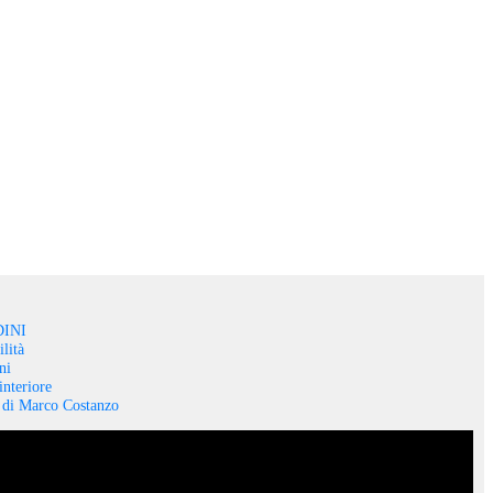
INI
lità
ni
interiore
o di Marco Costanzo