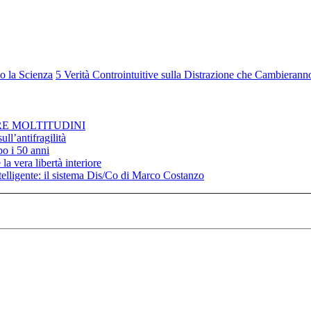
o la Scienza
5 Verità Controintuitive sulla Distrazione che Cambierann
RE MOLTITUDINI
ll’antifragilità
po i 50 anni
la vera libertà interiore
elligente: il sistema Dis/Co di Marco Costanzo