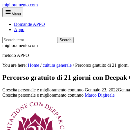
Skip
miglioramento.com
to
Menu
main
content
Domande APPO
Appo
Search
miglioramento.com
metodo APPO
You are here:
Home
/
cultura generale
/
Percorso gratuito di 21 gior
Percorso gratuito di 21 giorni con Deepak
Crescita personale e miglioramento continuo
Gennaio 23, 2022
Genna
Crescita personale e miglioramento continuo
Marco Digireale