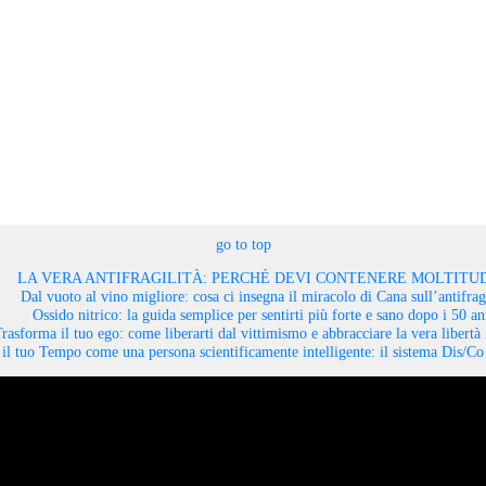
go to top
LA VERA ANTIFRAGILITÀ: PERCHÉ DEVI CONTENERE MOLTITUD
Dal vuoto al vino migliore: cosa ci insegna il miracolo di Cana sull’antifragi
Ossido nitrico: la guida semplice per sentirti più forte e sano dopo i 50 an
rasforma il tuo ego: come liberarti dal vittimismo e abbracciare la vera libertà 
il tuo Tempo come una persona scientificamente intelligente: il sistema Dis/C