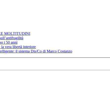
RE MOLTITUDINI
ll’antifragilità
po i 50 anni
la vera libertà interiore
elligente: il sistema Dis/Co di Marco Costanzo