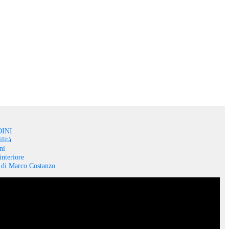
INI
lità
ni
interiore
o di Marco Costanzo