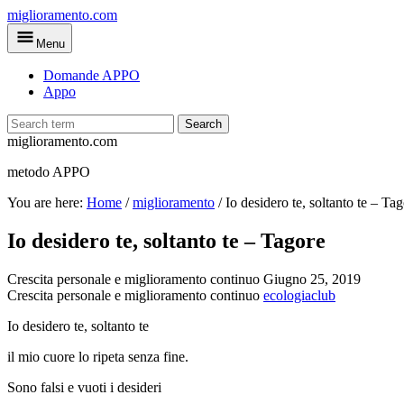
Skip
miglioramento.com
to
Menu
main
content
Domande APPO
Appo
Search
miglioramento.com
metodo APPO
You are here:
Home
/
miglioramento
/
Io desidero te, soltanto te – Ta
Io desidero te, soltanto te – Tagore
Crescita personale e miglioramento continuo
Giugno 25, 2019
Crescita personale e miglioramento continuo
ecologiaclub
Io desidero te, soltanto te
il mio cuore lo ripeta senza fine.
Sono falsi e vuoti i desideri