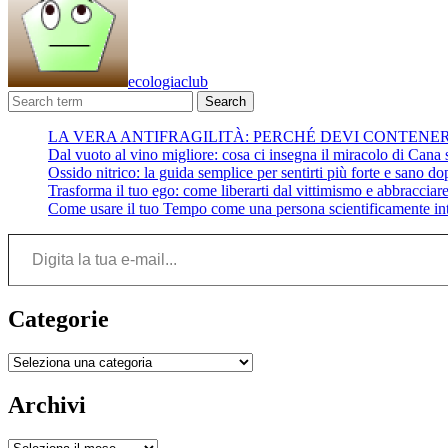
ecologiaclub
Search
LA VERA ANTIFRAGILITÀ: PERCHÉ DEVI CONTENE
Dal vuoto al vino migliore: cosa ci insegna il miracolo di Cana su
Ossido nitrico: la guida semplice per sentirti più forte e sano do
Trasforma il tuo ego: come liberarti dal vittimismo e abbracciare 
Come usare il tuo Tempo come una persona scientificamente int
Digita la tua e-mail...
Categorie
Categorie
Archivi
Archivi