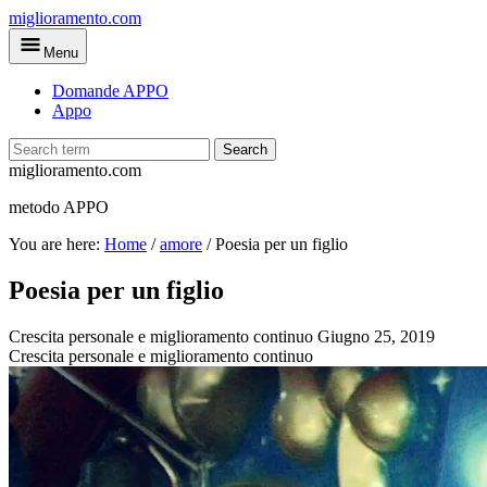
Skip
miglioramento.com
to
Menu
main
content
Domande APPO
Appo
Search
miglioramento.com
metodo APPO
You are here:
Home
/
amore
/
Poesia per un figlio
Poesia per un figlio
Crescita personale e miglioramento continuo
Giugno 25, 2019
Crescita personale e miglioramento continuo