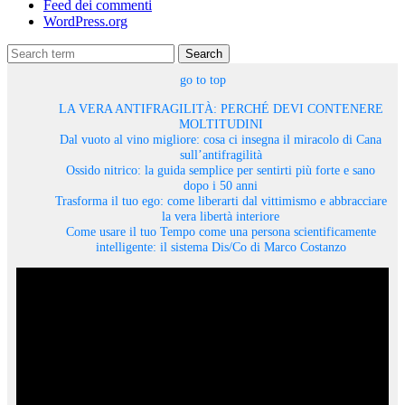
Feed dei commenti
WordPress.org
Search
go to top
LA VERA ANTIFRAGILITÀ: PERCHÉ DEVI CONTENERE
MOLTITUDINI
Dal vuoto al vino migliore: cosa ci insegna il miracolo di Cana
sull’antifragilità
Ossido nitrico: la guida semplice per sentirti più forte e sano
dopo i 50 anni
Trasforma il tuo ego: come liberarti dal vittimismo e abbracciare
la vera libertà interiore
Come usare il tuo Tempo come una persona scientificamente
intelligente: il sistema Dis/Co di Marco Costanzo