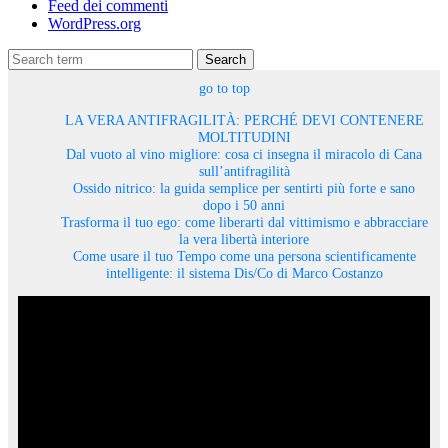
Feed dei commenti
WordPress.org
Search
go to top
LA VERA ANTIFRAGILITÀ: PERCHÉ DEVI CONTENERE
MOLTITUDINI
Dal vuoto al vino migliore: cosa ci insegna il miracolo di Cana
sull’antifragilità
Ossido nitrico: la guida semplice per sentirti più forte e sano
dopo i 50 anni
Trasforma il tuo ego: come liberarti dal vittimismo e abbracciare
la vera libertà interiore
Come usare il tuo Tempo come una persona scientificamente
intelligente: il sistema Dis/Co di Marco Costanzo