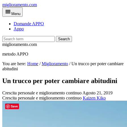
Skip
miglioramento.com
to
Menu
main
content
Domande APPO
Appo
Search
miglioramento.com
metodo APPO
You are here:
Home
/
Miglioramento
/
Un trucco per poter cambiare
abitudini
Un trucco per poter cambiare abitudini
Crescita personale e miglioramento continuo
Agosto 21, 2019
Crescita personale e miglioramento continuo
Kaizen Kiko
Save