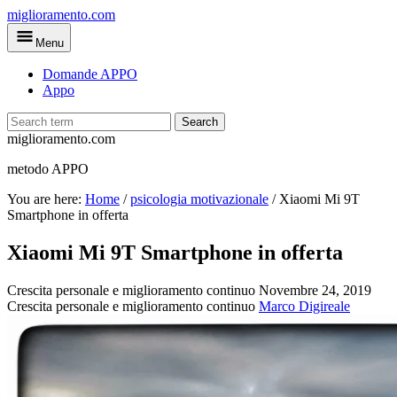
Skip
miglioramento.com
to
Menu
main
content
Domande APPO
Appo
Search
miglioramento.com
metodo APPO
You are here:
Home
/
psicologia motivazionale
/
Xiaomi Mi 9T
Smartphone in offerta
Xiaomi Mi 9T Smartphone in offerta
Crescita personale e miglioramento continuo
Novembre 24, 2019
Crescita personale e miglioramento continuo
Marco Digireale