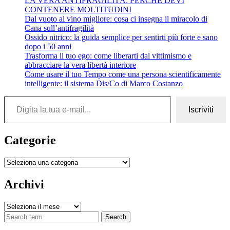
LA VERA ANTIFRAGILITÀ: PERCHÉ DEVI
CONTENERE MOLTITUDINI
Dal vuoto al vino migliore: cosa ci insegna il miracolo di
Cana sull’antifragilità
Ossido nitrico: la guida semplice per sentirti più forte e sano
dopo i 50 anni
Trasforma il tuo ego: come liberarti dal vittimismo e
abbracciare la vera libertà interiore
Come usare il tuo Tempo come una persona scientificamente
intelligente: il sistema Dis/Co di Marco Costanzo
Digita la tua e-mail...
Iscriviti
Categorie
Categorie
Archivi
Archivi
Search