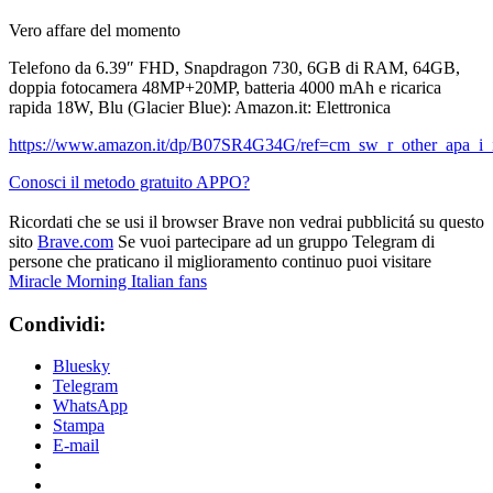
Vero affare del momento
Telefono da 6.39″ FHD, Snapdragon 730, 6GB di RAM, 64GB,
doppia fotocamera 48MP+20MP, batteria 4000 mAh e ricarica
rapida 18W, Blu (Glacier Blue): Amazon.it: Elettronica
https://www.amazon.it/dp/B07SR4G34G/ref=cm_sw_r_other_apa
Conosci il metodo gratuito APPO?
Ricordati che se usi il browser Brave non vedrai pubblicitá su questo
sito
Brave.com
Se vuoi partecipare ad un gruppo Telegram di
persone che praticano il miglioramento continuo puoi visitare
Miracle Morning Italian fans
Condividi:
Bluesky
Telegram
WhatsApp
Stampa
E-mail