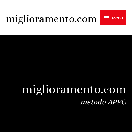
Skip
to
miglioramento.com
Menu
main
content
miglioramento.com
metodo APPO