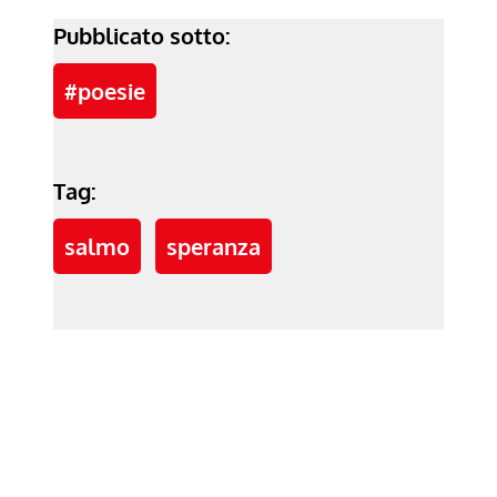
Pubblicato sotto:
#poesie
Tag:
salmo
speranza