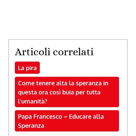
Articoli correlati
La pira
Come tenere alta la speranza in
questa ora così buia per tutta
l’umanità?
Papa Francesco – Educare alla
Speranza