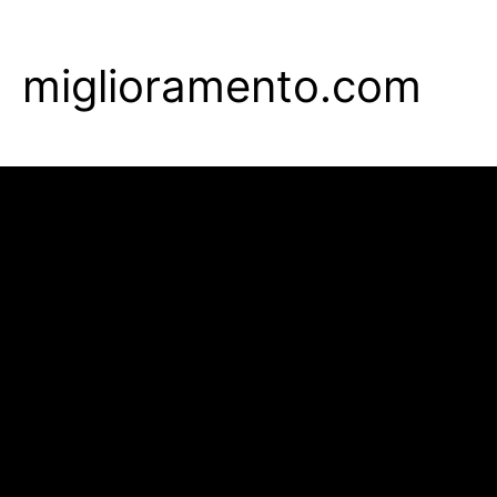
Skip
to
miglioramento.com
main
content