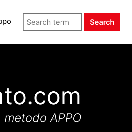
ppo
Search
nto.com
metodo APPO