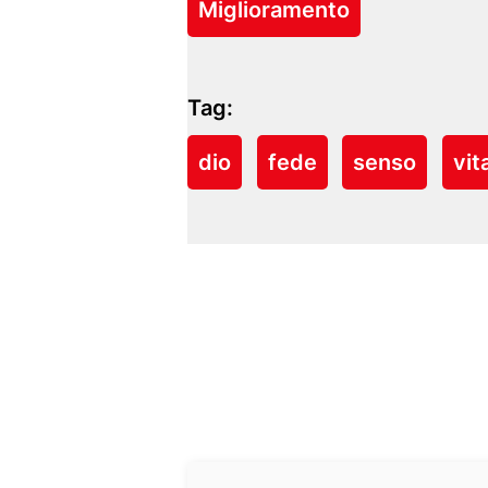
Miglioramento
Tag:
dio
fede
senso
vit