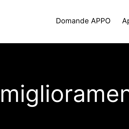
Domande APPO
A
migliorame