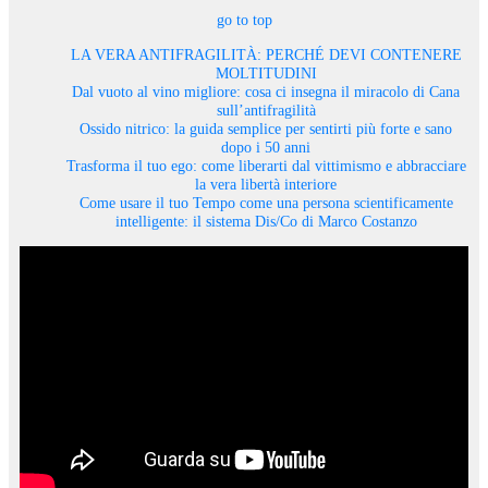
go to top
LA VERA ANTIFRAGILITÀ: PERCHÉ DEVI CONTENERE
MOLTITUDINI
Dal vuoto al vino migliore: cosa ci insegna il miracolo di Cana
sull’antifragilità
Ossido nitrico: la guida semplice per sentirti più forte e sano
dopo i 50 anni
Trasforma il tuo ego: come liberarti dal vittimismo e abbracciare
la vera libertà interiore
Come usare il tuo Tempo come una persona scientificamente
intelligente: il sistema Dis/Co di Marco Costanzo