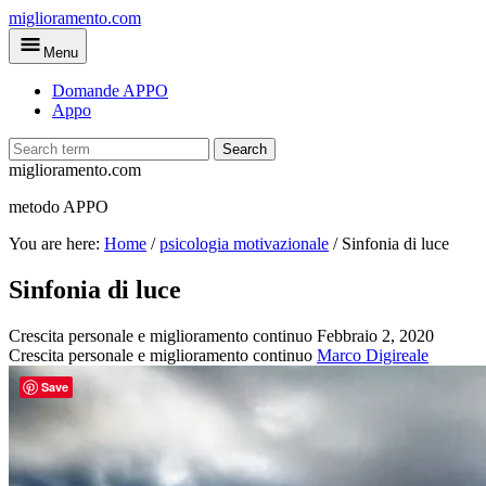
Skip
miglioramento.com
to
Menu
main
content
Domande APPO
Appo
Search
miglioramento.com
metodo APPO
You are here:
Home
/
psicologia motivazionale
/
Sinfonia di luce
Sinfonia di luce
Crescita personale e miglioramento continuo
Febbraio 2, 2020
Crescita personale e miglioramento continuo
Marco Digireale
Save