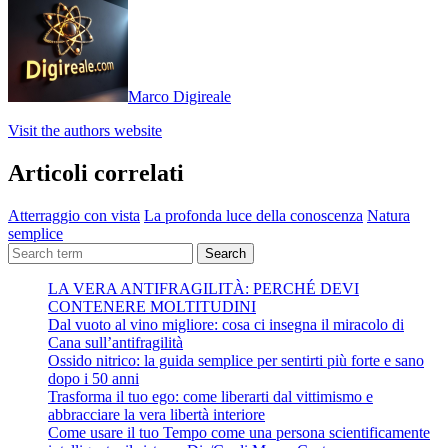
Marco Digireale
Visit the authors website
Articoli correlati
Atterraggio con vista
La profonda luce della conoscenza
Natura
semplice
Search
LA VERA ANTIFRAGILITÀ: PERCHÉ DEVI
CONTENERE MOLTITUDINI
Dal vuoto al vino migliore: cosa ci insegna il miracolo di
Cana sull’antifragilità
Ossido nitrico: la guida semplice per sentirti più forte e sano
dopo i 50 anni
Trasforma il tuo ego: come liberarti dal vittimismo e
abbracciare la vera libertà interiore
Come usare il tuo Tempo come una persona scientificamente