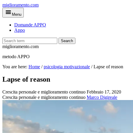
Skip
miglioramento.com
to
Menu
main
content
Domande APPO
Appo
Search
miglioramento.com
metodo APPO
You are here:
Home
/
psicologia motivazionale
/
Lapse of reason
Lapse of reason
Crescita personale e miglioramento continuo
Febbraio 17, 2020
Crescita personale e miglioramento continuo
Marco Digireale