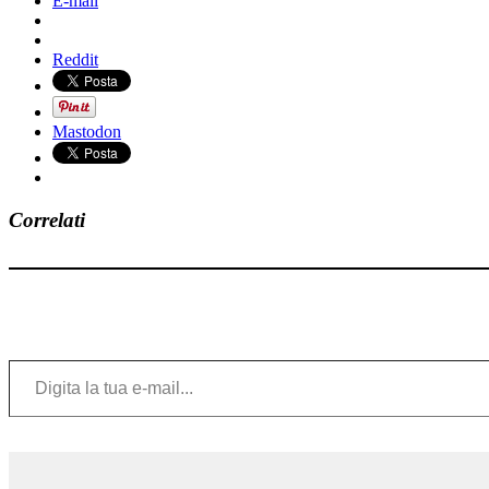
E-mail
Reddit
Mastodon
Correlati
Digita la tua e-mail...