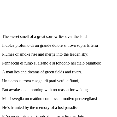
The sweet smell of a great sorrow lies over the land
Il dolce profumo di un grande dolore si trova sopra la terra
Plumes of smoke rise and merge into the leaden sky:
Pennacchi di fumo si alzano e si fondono nel cielo plumbeo:
A man lies and dreams of green fields and rivers,
Un uomo si trova e sogni di prati verdi e fiumi,
But awakes to a morning with no reason for waking
Ma si sveglia un mattino con nessun motivo per svegliarsi
He’s haunted by the memory of a lost paradise
E ‘ossessionato dal ricordo di un paradiso perduto