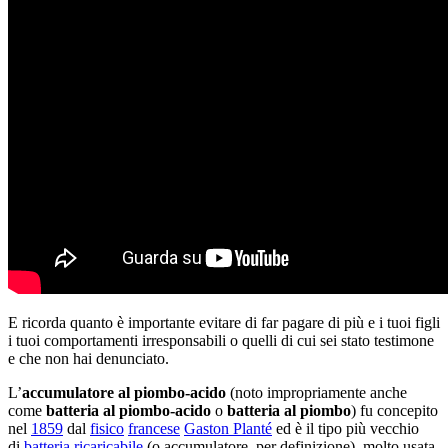
E ricorda quanto è importante evitare di far pagare di più e i tuoi figli
i tuoi comportamenti irresponsabili o quelli di cui sei stato testimone
e che non hai denunciato.
L’
accumulatore al piombo-acido
(noto impropriamente anche
come
batteria al piombo-acido
o
batteria al piombo
) fu concepito
nel
1859
dal
fisico
francese
Gaston Planté
ed è il tipo più vecchio
di
batteria ricaricabile
(o accumulatore, per definizione), molto usata