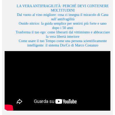
LA VERA ANTIFRAGILITÀ: PERCHÉ DEVI CONTENERE
MOLTITUDINI
Dal vuoto al vino migliore: cosa ci insegna il miracolo di Cana
sull’antifragilità
Ossido nitrico: la guida semplice per sentirti più forte e sano
dopo i 50 anni
Trasforma il tuo ego: come liberarti dal vittimismo e abbracciare
la vera libertà interiore
Come usare il tuo Tempo come una persona scientificamente
intelligente: il sistema Dis/Co di Marco Costanzo