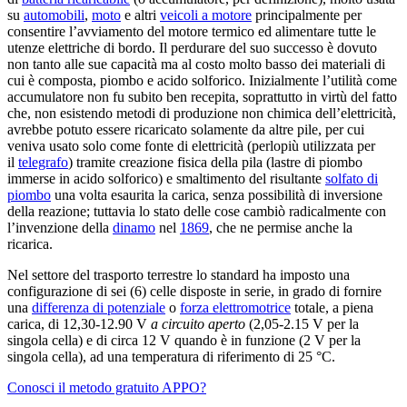
su
automobili
,
moto
e altri
veicoli a motore
principalmente per
consentire l’avviamento del motore termico ed alimentare tutte le
utenze elettriche di bordo. Il perdurare del suo successo è dovuto
non tanto alle sue capacità ma al costo molto basso dei materiali di
cui è composta, piombo e acido solforico. Inizialmente l’utilità come
accumulatore non fu subito ben recepita, soprattutto in virtù del fatto
che, non esistendo metodi di produzione non chimica dell’elettricità,
avrebbe potuto essere ricaricato solamente da altre pile, per cui
veniva usato solo come fonte di elettricità (perlopiù utilizzata per
il
telegrafo
) tramite creazione fisica della pila (lastre di piombo
immerse in acido solforico) e smaltimento del risultante
solfato di
piombo
una volta esaurita la carica, senza possibilità di inversione
della reazione; tuttavia lo stato delle cose cambiò radicalmente con
l’invenzione della
dinamo
nel
1869
, che ne permise anche la
ricarica.
Nel settore del trasporto terrestre lo standard ha imposto una
configurazione di sei (6) celle disposte in serie, in grado di fornire
una
differenza di potenziale
o
forza elettromotrice
totale, a piena
carica, di 12,30-12.90 V
a circuito aperto
(2,05-2.15 V per la
singola cella) e di circa 12 V quando è in funzione (2 V per la
singola cella), ad una temperatura di riferimento di 25 °C.
Conosci il metodo gratuito APPO?