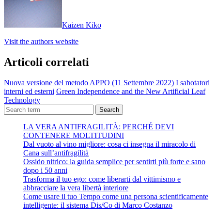
Kaizen Kiko
Visit the authors website
Articoli correlati
Nuova versione del metodo APPO (11 Settembre 2022)
I sabotatori
interni ed esterni
Green Independence and the New Artificial Leaf
Technology
Search
LA VERA ANTIFRAGILITÀ: PERCHÉ DEVI
CONTENERE MOLTITUDINI
Dal vuoto al vino migliore: cosa ci insegna il miracolo di
Cana sull’antifragilità
Ossido nitrico: la guida semplice per sentirti più forte e sano
dopo i 50 anni
Trasforma il tuo ego: come liberarti dal vittimismo e
abbracciare la vera libertà interiore
Come usare il tuo Tempo come una persona scientificamente
intelligente: il sistema Dis/Co di Marco Costanzo
Digita la tua e-mail...