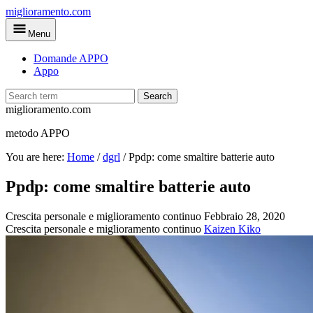
Skip
miglioramento.com
to
Menu
main
content
Domande APPO
Appo
Search
miglioramento.com
metodo APPO
You are here:
Home
/
dgrl
/
Ppdp: come smaltire batterie auto
Ppdp: come smaltire batterie auto
Crescita personale e miglioramento continuo
Febbraio 28, 2020
Crescita personale e miglioramento continuo
Kaizen Kiko