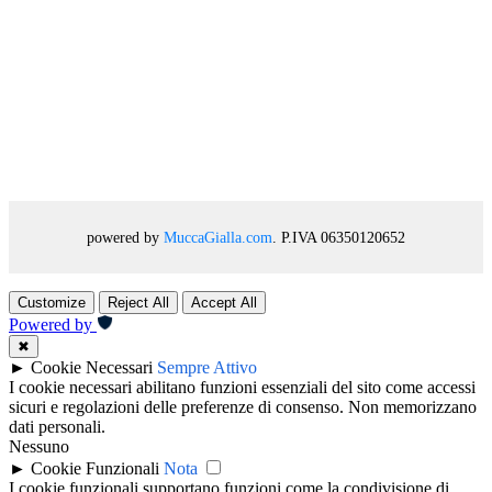
powered by
MuccaGialla.com
. P.IVA 06350120652
Customize
Reject All
Accept All
Powered by
✖
►
Cookie Necessari
Sempre Attivo
I cookie necessari abilitano funzioni essenziali del sito come accessi
sicuri e regolazioni delle preferenze di consenso. Non memorizzano
dati personali.
Nessuno
►
Cookie Funzionali
Nota
I cookie funzionali supportano funzioni come la condivisione di