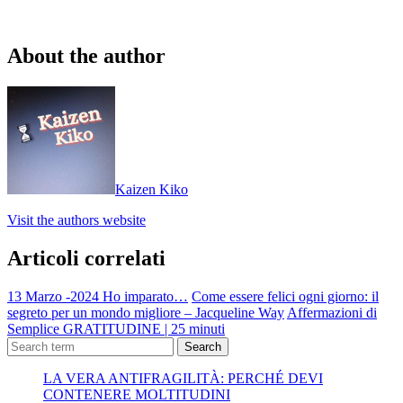
About the author
Kaizen Kiko
Visit the authors website
Articoli correlati
13 Marzo -2024 Ho imparato…
Come essere felici ogni giorno: il
segreto per un mondo migliore – Jacqueline Way
Affermazioni di
Semplice GRATITUDINE | 25 minuti
Search
LA VERA ANTIFRAGILITÀ: PERCHÉ DEVI
CONTENERE MOLTITUDINI