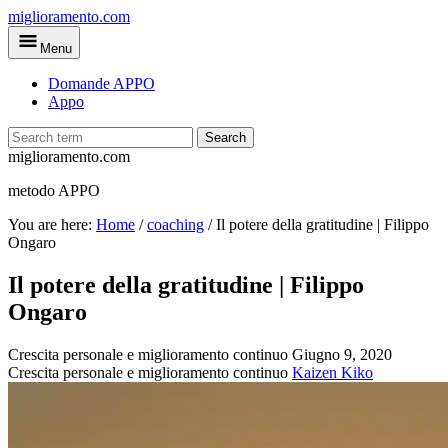
Skip
miglioramento.com
to
Menu
main
content
Domande APPO
Appo
Search
miglioramento.com
metodo APPO
You are here:
Home
/
coaching
/
Il potere della gratitudine | Filippo
Ongaro
Il potere della gratitudine | Filippo
Ongaro
Crescita personale e miglioramento continuo
Giugno 9, 2020
Crescita personale e miglioramento continuo
Kaizen Kiko