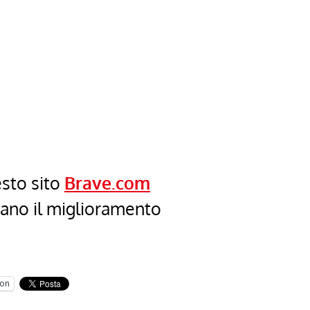
esto sito
Brave.com
cano il miglioramento
on