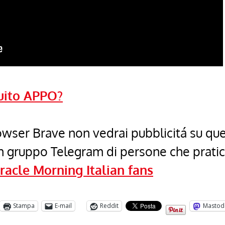
uito APPO?
browser Brave non vedrai pubblicitá su qu
un gruppo Telegram di persone che prati
racle Morning Italian fans
Stampa
E-mail
Reddit
Mastod