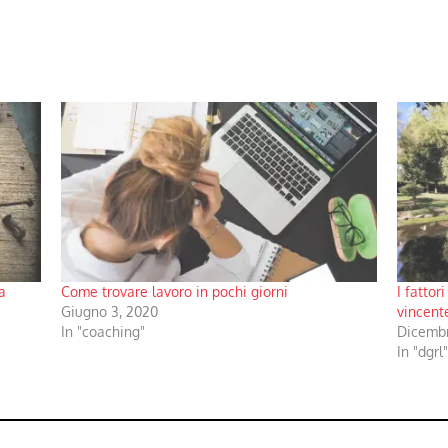
a
Come trovare lavoro in pochi giorni
I fattor
Giugno 3, 2020
vincent
In "coaching"
Dicembr
In "dgrl