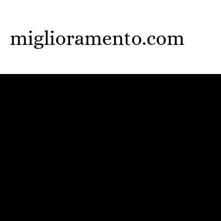
Skip
to
miglioramento.com
main
content