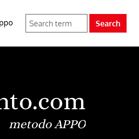
ppo
Search
nto.com
metodo APPO