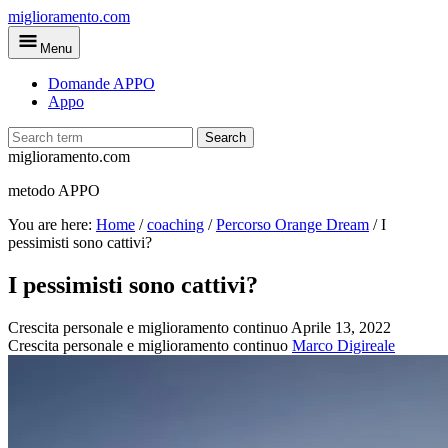
Skip
miglioramento.com
to
Menu
main
content
Domande APPO
Appo
Search
miglioramento.com
metodo APPO
You are here:
Home
/
coaching
/
Percorso Orange Dream
/
I
pessimisti sono cattivi?
I pessimisti sono cattivi?
Crescita personale e miglioramento continuo
Aprile 13, 2022
Crescita personale e miglioramento continuo
Marco Digireale