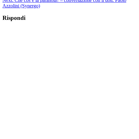
Next:
Che cos’è la paranoia? – conversazione con il dott. Paolo
Azzolini (Synergo)
Rispondi