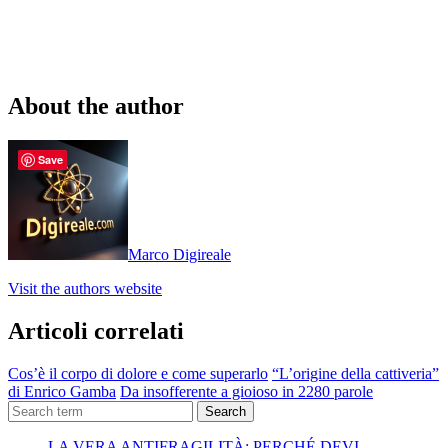
About the author
Save
Marco Digireale
Visit the authors website
Articoli correlati
Cos’è il corpo di dolore e come superarlo
“L’origine della cattiveria”
di Enrico Gamba
Da insofferente a gioioso in 2280 parole
Search
LA VERA ANTIFRAGILITÀ: PERCHÉ DEVI