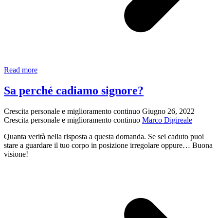
Perché
Read more
leggere
fa
Sa perché cadiamo signore?
la
differenza
Crescita personale e miglioramento continuo
Giugno 26, 2022
Crescita personale e miglioramento continuo
Marco Digireale
Quanta verità nella risposta a questa domanda. Se sei caduto puoi
stare a guardare il tuo corpo in posizione irregolare oppure… Buona
visione!