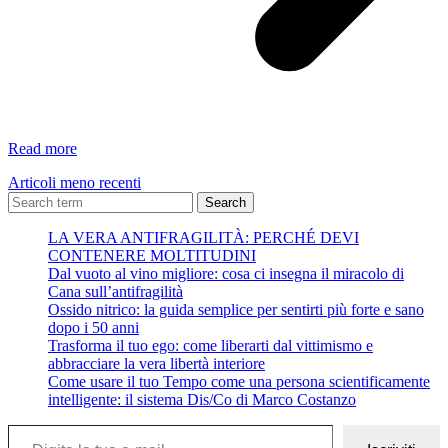
COSÌ
Read more
LE
Articoli meno recenti
FERITE
DIVENTANO
Search
MAESTRI!
LA VERA ANTIFRAGILITÀ: PERCHÉ DEVI
CONTENERE MOLTITUDINI
Dal vuoto al vino migliore: cosa ci insegna il miracolo di
Cana sull’antifragilità
Ossido nitrico: la guida semplice per sentirti più forte e sano
dopo i 50 anni
Trasforma il tuo ego: come liberarti dal vittimismo e
abbracciare la vera libertà interiore
Come usare il tuo Tempo come una persona scientificamente
intelligente: il sistema Dis/Co di Marco Costanzo
Digita la tua e-mail...