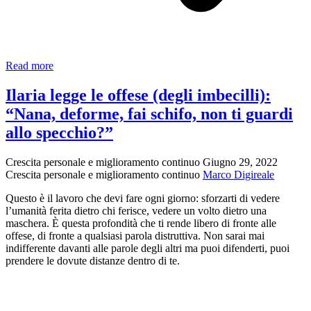
Confucio:
Read more
il
pensiero
Ilaria legge le offese (degli imbecilli):
del
“Nana, deforme, fai schifo, non ti guardi
Maestro
in
allo specchio?”
9
punti
Crescita personale e miglioramento continuo
Giugno 29, 2022
Crescita personale e miglioramento continuo
Marco Digireale
Questo è il lavoro che devi fare ogni giorno: sforzarti di vedere
l’umanità ferita dietro chi ferisce, vedere un volto dietro una
maschera. È questa profondità che ti rende libero di fronte alle
offese, di fronte a qualsiasi parola distruttiva. Non sarai mai
indifferente davanti alle parole degli altri ma puoi difenderti, puoi
prendere le dovute distanze dentro di te.