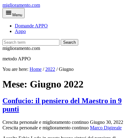
Skip
miglioramento.com
to
Menu
main
content
Domande APPO
Appo
Search
miglioramento.com
metodo APPO
You are here:
Home
/
2022
/
Giugno
Mese:
Giugno 2022
Confucio: il pensiero del Maestro in 9
punti
Crescita personale e miglioramento continuo
Giugno 30, 2022
Crescita personale e miglioramento continuo
Marco Digireale