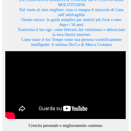
MOLTITUDINI
Dal vuoto al vino migliore: cosa ci insegna il miracolo di Cana
sull’antifragilità
Ossido nitrico: la guida semplice per sentirti più forte e sano
dopo i 50 anni
Trasforma il tuo ego: come liberarti dal vittimismo e abbracciare
la vera libertà interiore
Come usare il tuo Tempo come una persona scientificamente
intelligente: il sistema Dis/Co di Marco Costanzo
Crescita personale e miglioramento continuo