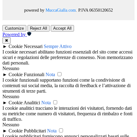
powered by
MuccaGialla.com
. P.IVA 06350120652
Customize
Reject All
Accept All
Powered by
✖
►
Cookie Necessari
Sempre Attivo
I cookie necessari abilitano funzioni essenziali del sito come accessi
sicuri e regolazioni delle preferenze di consenso. Non memorizzano
dati personali.
Nessuno
►
Cookie Funzionali
Nota
I cookie funzionali supportano funzioni come la condivisione di
contenuti sui social media, la raccolta di feedback e l’attivazione di
strumenti di terze parti.
Nessuno
►
Cookie Analitici
Nota
I cookie analitici tracciano le interazioni dei visitatori, fornendo dati
su metriche come numero di visitatori, frequenza di rimbalzo e fonti
di traffico.
Nessuno
►
Cookie Pubblicitari
Nota
I cookie pubblicitari forniscono annunci personalizzati basati sulle