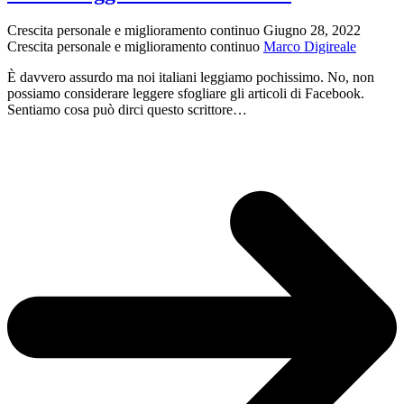
offese
(degli
Crescita personale e miglioramento continuo
Giugno 28, 2022
imbecilli):
Crescita personale e miglioramento continuo
Marco Digireale
“Nana,
deforme,
È davvero assurdo ma noi italiani leggiamo pochissimo. No, non
fai
possiamo considerare leggere sfogliare gli articoli di Facebook.
schifo,
Sentiamo cosa può dirci questo scrittore…
non
ti
guardi
allo
specchio?”