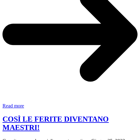
Sa
Read more
perché
cadiamo
COSÌ LE FERITE DIVENTANO
signore?
MAESTRI!