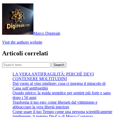
Marco Digireale
Visit the authors website
Articoli correlati
Search
LA VERA ANTIFRAGILITÀ: PERCHÉ DEVI
CONTENERE MOLTITUDINI
Dal vuoto al vino migliore: cosa ci insegna il miracolo di
Cana sull’antifragilità
Ossido nitrico: la guida semplice per sentirti più forte e sano
dopo i 50 anni
Trasforma il tuo ego: come liberarti dal vittimismo e
abbracciare la vera libertà interiore
Come usare il tuo Tempo come una persona scientificamente
intelligente: il sistema Dis/Co di Marco Costanzo