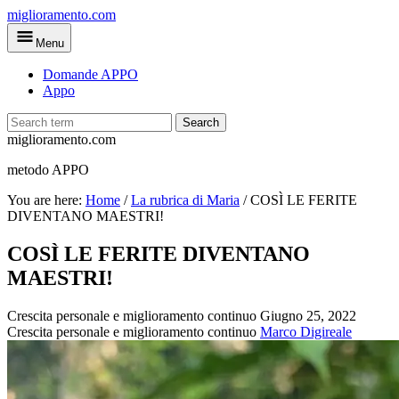
Skip
miglioramento.com
to
Menu
main
content
Domande APPO
Appo
Search
miglioramento.com
metodo APPO
You are here:
Home
/
La rubrica di Maria
/
COSÌ LE FERITE
DIVENTANO MAESTRI!
COSÌ LE FERITE DIVENTANO
MAESTRI!
Crescita personale e miglioramento continuo
Giugno 25, 2022
Crescita personale e miglioramento continuo
Marco Digireale