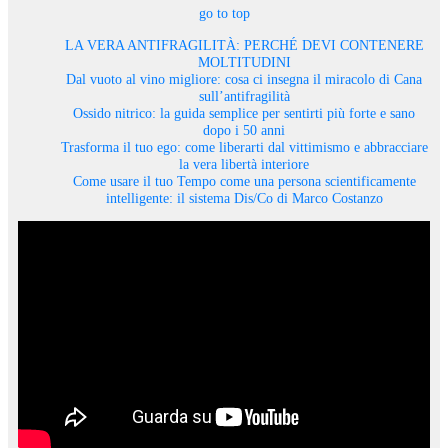
go to top
LA VERA ANTIFRAGILITÀ: PERCHÉ DEVI CONTENERE
MOLTITUDINI
Dal vuoto al vino migliore: cosa ci insegna il miracolo di Cana
sull’antifragilità
Ossido nitrico: la guida semplice per sentirti più forte e sano
dopo i 50 anni
Trasforma il tuo ego: come liberarti dal vittimismo e abbracciare
la vera libertà interiore
Come usare il tuo Tempo come una persona scientificamente
intelligente: il sistema Dis/Co di Marco Costanzo