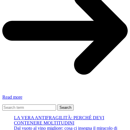
“Una
Read more
vita
a
Search
puttane”.
LA VERA ANTIFRAGILITÀ: PERCHÉ DEVI
CONTENERE MOLTITUDINI
Dal vuoto al vino migliore: cosa ci insegna il miracolo di