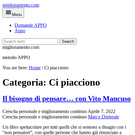
Skip
miglioramento.com
to
Menu
main
content
Domande APPO
Appo
Search
miglioramento.com
metodo APPO
You are here:
Home
/
Ci piacciono
Categoria:
Ci piacciono
Il bisogno di pensare… con Vito Mancuso
Crescita personale e miglioramento continuo
Aprile 7, 2022
Crescita personale e miglioramento continuo
Marco Digireale
Un libro spettacolare per tutti quelli che si sentono a disagio con i
“non pensatori”, con quelle persone che hanno già rinunciato a