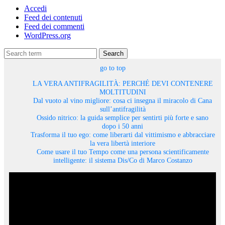
Accedi
Feed dei contenuti
Feed dei commenti
WordPress.org
Search
go to top
LA VERA ANTIFRAGILITÀ: PERCHÉ DEVI CONTENERE
MOLTITUDINI
Dal vuoto al vino migliore: cosa ci insegna il miracolo di Cana
sull’antifragilità
Ossido nitrico: la guida semplice per sentirti più forte e sano
dopo i 50 anni
Trasforma il tuo ego: come liberarti dal vittimismo e abbracciare
la vera libertà interiore
Come usare il tuo Tempo come una persona scientificamente
intelligente: il sistema Dis/Co di Marco Costanzo