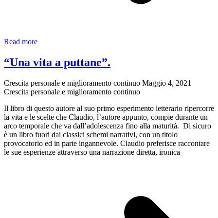
Il
Read more
bisogno
di
“Una vita a puttane”.
pensare…
con
Crescita personale e miglioramento continuo
Maggio 4, 2021
Vito
Crescita personale e miglioramento continuo
Mancuso
Il libro di questo autore al suo primo esperimento letterario ripercorre
la vita e le scelte che Claudio, l’autore appunto, compie durante un
arco temporale che va dall’adolescenza fino alla maturità. Di sicuro
è un libro fuori dai classici schemi narrativi, con un titolo
provocatorio ed in parte ingannevole. Claudio preferisce raccontare
le sue esperienze attraverso una narrazione diretta, ironica