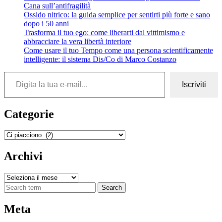
Cana sull’antifragilità
Ossido nitrico: la guida semplice per sentirti più forte e sano
dopo i 50 anni
Trasforma il tuo ego: come liberarti dal vittimismo e
abbracciare la vera libertà interiore
Come usare il tuo Tempo come una persona scientificamente
intelligente: il sistema Dis/Co di Marco Costanzo
Digita la tua e-mail...
Iscriviti
Categorie
Categorie
Archivi
Archivi
Search
Meta