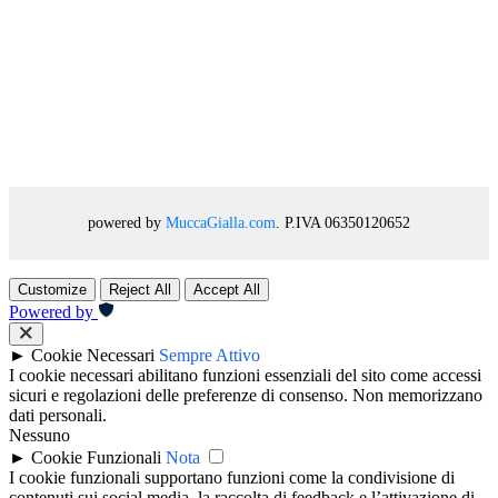
powered by
MuccaGialla.com
. P.IVA 06350120652
Customize
Reject All
Accept All
Powered by
►
Cookie Necessari
Sempre Attivo
I cookie necessari abilitano funzioni essenziali del sito come accessi
sicuri e regolazioni delle preferenze di consenso. Non memorizzano
dati personali.
Nessuno
►
Cookie Funzionali
Nota
I cookie funzionali supportano funzioni come la condivisione di
contenuti sui social media, la raccolta di feedback e l’attivazione di