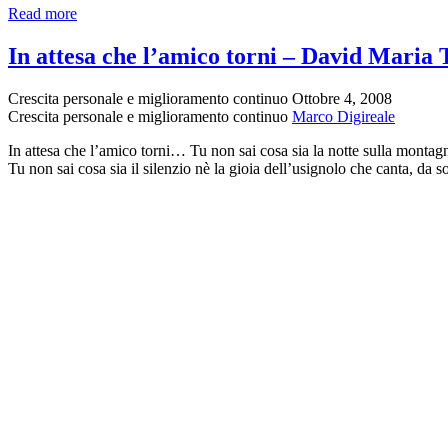
Hai
Read more
un
amico
In attesa che l’amico torni – David Maria 
–
Carole
Crescita personale e miglioramento continuo
Ottobre 4, 2008
King
Crescita personale e miglioramento continuo
Marco Digireale
In attesa che l’amico torni… Tu non sai cosa sia la notte sulla montagn
Tu non sai cosa sia il silenzio nè la gioia dell’usignolo che canta, da s