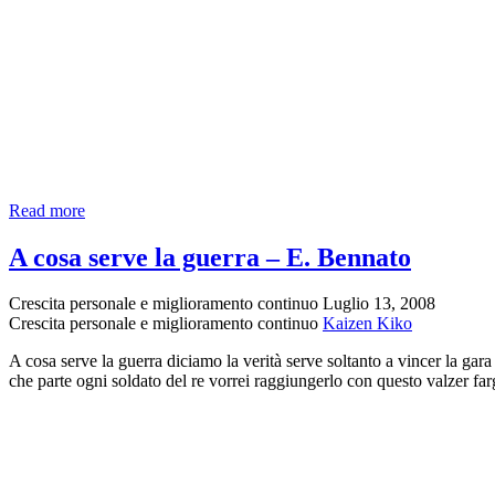
In
Read more
attesa
che
A cosa serve la guerra – E. Bennato
l’amico
torni
Crescita personale e miglioramento continuo
Luglio 13, 2008
–
Crescita personale e miglioramento continuo
Kaizen Kiko
David
Maria
A cosa serve la guerra diciamo la verità serve soltanto a vincer la gara
Turoldo
che parte ogni soldato del re vorrei raggiungerlo con questo valzer fa