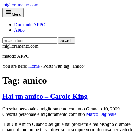
Skip
miglioramento.com
to
Menu
main
content
Domande APPO
Appo
Search
miglioramento.com
metodo APPO
You are here:
Home
/
Posts with tag "amico"
Tag:
amico
Hai un amico – Carole King
Crescita personale e miglioramento continuo
Gennaio 10, 2009
Crescita personale e miglioramento continuo
Marco Digireale
Hai Un Amico Quando sei giu e hai problemi e hai bisogno d’amore e at
chiama il mio nome tu sai dove sono sempre verrò di corsa per vedert