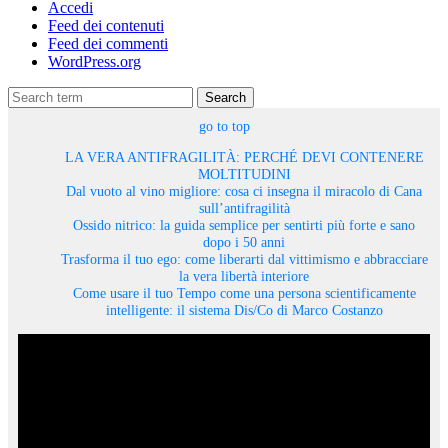
Accedi
Feed dei contenuti
Feed dei commenti
WordPress.org
Search
go to top
LA VERA ANTIFRAGILITÀ: PERCHÉ DEVI CONTENERE
MOLTITUDINI
Dal vuoto al vino migliore: cosa ci insegna il miracolo di Cana
sull’antifragilità
Ossido nitrico: la guida semplice per sentirti più forte e sano
dopo i 50 anni
Trasforma il tuo ego: come liberarti dal vittimismo e abbracciare
la vera libertà interiore
Come usare il tuo Tempo come una persona scientificamente
intelligente: il sistema Dis/Co di Marco Costanzo