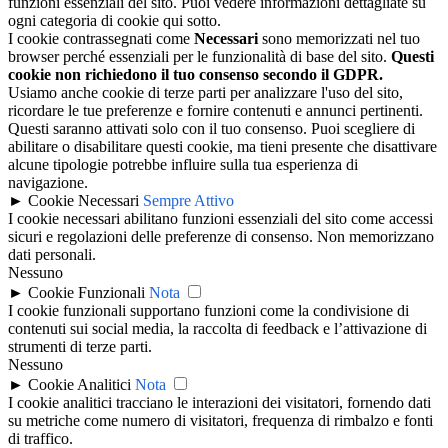
funzioni essenziali del sito. Puoi vedere informazioni dettagliate su
ogni categoria di cookie qui sotto.
I cookie contrassegnati come
Necessari
sono memorizzati nel tuo
browser perché essenziali per le funzionalità di base del sito.
Questi
cookie non richiedono il tuo consenso secondo il GDPR.
Usiamo anche cookie di terze parti per analizzare l'uso del sito,
ricordare le tue preferenze e fornire contenuti e annunci pertinenti.
Questi saranno attivati solo con il tuo consenso. Puoi scegliere di
abilitare o disabilitare questi cookie, ma tieni presente che disattivare
alcune tipologie potrebbe influire sulla tua esperienza di
navigazione.
►
Cookie Necessari
Sempre Attivo
I cookie necessari abilitano funzioni essenziali del sito come accessi
sicuri e regolazioni delle preferenze di consenso. Non memorizzano
dati personali.
Nessuno
►
Cookie Funzionali
Nota
I cookie funzionali supportano funzioni come la condivisione di
contenuti sui social media, la raccolta di feedback e l’attivazione di
strumenti di terze parti.
Nessuno
►
Cookie Analitici
Nota
I cookie analitici tracciano le interazioni dei visitatori, fornendo dati
su metriche come numero di visitatori, frequenza di rimbalzo e fonti
di traffico.