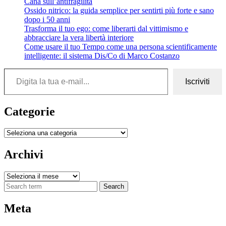
Cana sull’antifragilità
Ossido nitrico: la guida semplice per sentirti più forte e sano
dopo i 50 anni
Trasforma il tuo ego: come liberarti dal vittimismo e
abbracciare la vera libertà interiore
Come usare il tuo Tempo come una persona scientificamente
intelligente: il sistema Dis/Co di Marco Costanzo
Digita la tua e-mail...
Iscriviti
Categorie
Categorie
Archivi
Archivi
Search
Meta