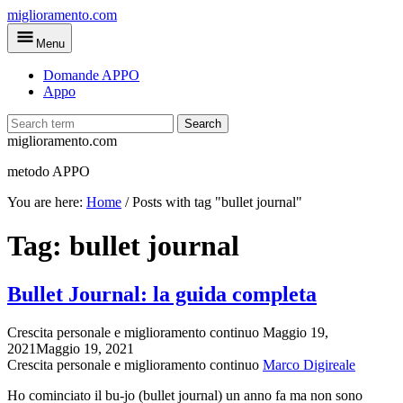
Skip
miglioramento.com
to
Menu
main
content
Domande APPO
Appo
Search
miglioramento.com
metodo APPO
You are here:
Home
/
Posts with tag "bullet journal"
Tag:
bullet journal
Bullet Journal: la guida completa
Crescita personale e miglioramento continuo
Maggio 19,
2021
Maggio 19, 2021
Crescita personale e miglioramento continuo
Marco Digireale
Ho cominciato il bu-jo (bullet journal) un anno fa ma non sono