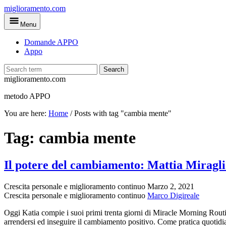
Skip
miglioramento.com
to
Menu
main
content
Domande APPO
Appo
Search
miglioramento.com
metodo APPO
You are here:
Home
/
Posts with tag "cambia mente"
Tag:
cambia mente
Il potere del cambiamento: Mattia Miragl
Crescita personale e miglioramento continuo
Marzo 2, 2021
Crescita personale e miglioramento continuo
Marco Digireale
Oggi Katia compie i suoi primi trenta giorni di Miracle Morning Routin
arrendersi ed inseguire il cambiamento positivo. Come pratica quotidia