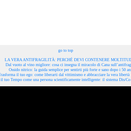
go to top
LA VERA ANTIFRAGILITÀ: PERCHÉ DEVI CONTENERE MOLTITUD
Dal vuoto al vino migliore: cosa ci insegna il miracolo di Cana sull’antifragi
Ossido nitrico: la guida semplice per sentirti più forte e sano dopo i 50 an
rasforma il tuo ego: come liberarti dal vittimismo e abbracciare la vera libertà 
il tuo Tempo come una persona scientificamente intelligente: il sistema Dis/C