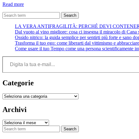
Il
Read more
potere
del
Search
cambiamento:
LA VERA ANTIFRAGILITÀ: PERCHÉ DEVI CONTENE
Mattia
Dal vuoto al vino migliore: cosa ci insegna il miracolo di Cana su
Miraglio
Ossido nitrico: la guida semplice per sentirti più forte e sano do
Trasforma il tuo ego: come liberarti dal vittimismo e abbracciare 
Come usare il tuo Tempo come una persona scientificamente int
Digita la tua e-mail...
Categorie
Categorie
Archivi
Archivi
Search