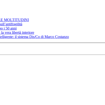
RE MOLTITUDINI
ll’antifragilità
po i 50 anni
la vera libertà interiore
elligente: il sistema Dis/Co di Marco Costanzo