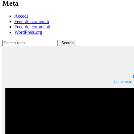
Meta
Accedi
Feed dei contenuti
Feed dei commenti
WordPress.org
Search
T
Come usare 