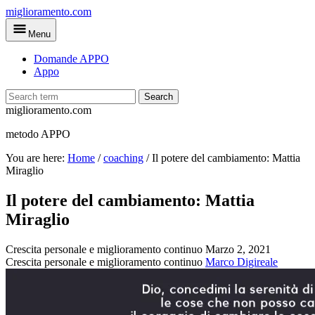
Skip
miglioramento.com
to
Menu
main
content
Domande APPO
Appo
Search
miglioramento.com
metodo APPO
You are here:
Home
/
coaching
/
Il potere del cambiamento: Mattia
Miraglio
Il potere del cambiamento: Mattia
Miraglio
Crescita personale e miglioramento continuo
Marzo 2, 2021
Crescita personale e miglioramento continuo
Marco Digireale