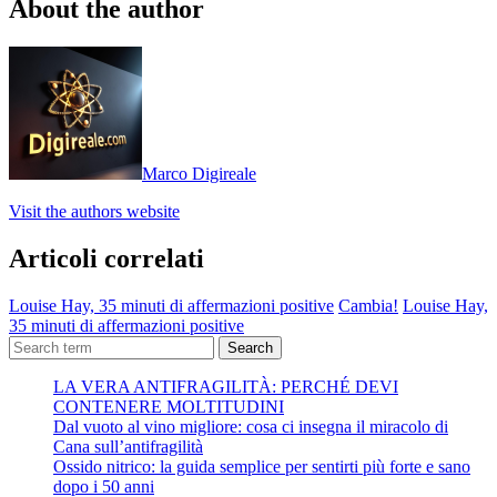
About the author
Marco Digireale
Visit the authors website
Articoli correlati
Louise Hay, 35 minuti di affermazioni positive
Cambia!
Louise Hay,
35 minuti di affermazioni positive
Search
LA VERA ANTIFRAGILITÀ: PERCHÉ DEVI
CONTENERE MOLTITUDINI
Dal vuoto al vino migliore: cosa ci insegna il miracolo di
Cana sull’antifragilità
Ossido nitrico: la guida semplice per sentirti più forte e sano
dopo i 50 anni