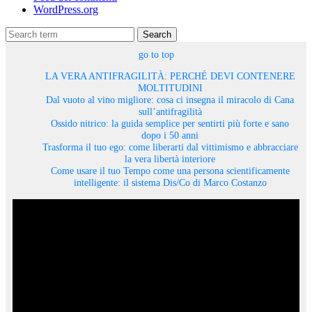
WordPress.org
Search
go to top
LA VERA ANTIFRAGILITÀ: PERCHÉ DEVI CONTENERE
MOLTITUDINI
Dal vuoto al vino migliore: cosa ci insegna il miracolo di Cana
sull’antifragilità
Ossido nitrico: la guida semplice per sentirti più forte e sano
dopo i 50 anni
Trasforma il tuo ego: come liberarti dal vittimismo e abbracciare
la vera libertà interiore
Come usare il tuo Tempo come una persona scientificamente
intelligente: il sistema Dis/Co di Marco Costanzo