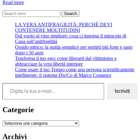
COSA
Read more
SAI
DI
Search
COME
LA VERA ANTIFRAGILITÀ: PERCHÉ DEVI
TI
CONTENERE MOLTITUDINI
MANIPOLANO?
Dal vuoto al vino migliore: cosa ci insegna il miracolo di
Marcello
Cana sull’antifragilità
Foa
Ossido nitrico: la guida semplice per sentirti più forte e sano
dopo i 50 anni
Trasforma il tuo ego: come liberarti dal vittimismo e
abbracciare la vera libertà interiore
Come usare il tuo Tempo come una persona scientificamente
intelligente: il sistema Dis/Co di Marco Costanzo
Digita la tua e-mail...
Iscriviti
Categorie
Categorie
Archivi