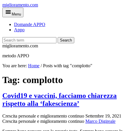
Skip
miglioramento.com
to
Menu
main
content
Domande APPO
Appo
Search
miglioramento.com
metodo APPO
You are here:
Home
/
Posts with tag "complotto"
Tag:
complotto
Covid19 e vaccini, facciamo chiarezza
rispetto alla ‘fakescienza’
Crescita personale e miglioramento continuo
Settembre 19, 2021
Crescita personale e miglioramento continuo
Marco Digireale