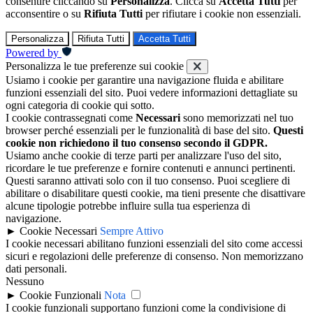
consentire cliccando su
Personalizza
. Clicca su
Accetta Tutti
per
acconsentire o su
Rifiuta Tutti
per rifiutare i cookie non essenziali.
Personalizza
Rifiuta Tutti
Accetta Tutti
Powered by
Personalizza le tue preferenze sui cookie
Usiamo i cookie per garantire una navigazione fluida e abilitare
funzioni essenziali del sito. Puoi vedere informazioni dettagliate su
ogni categoria di cookie qui sotto.
I cookie contrassegnati come
Necessari
sono memorizzati nel tuo
browser perché essenziali per le funzionalità di base del sito.
Questi
cookie non richiedono il tuo consenso secondo il GDPR.
Usiamo anche cookie di terze parti per analizzare l'uso del sito,
ricordare le tue preferenze e fornire contenuti e annunci pertinenti.
Questi saranno attivati solo con il tuo consenso. Puoi scegliere di
abilitare o disabilitare questi cookie, ma tieni presente che disattivare
alcune tipologie potrebbe influire sulla tua esperienza di
navigazione.
►
Cookie Necessari
Sempre Attivo
I cookie necessari abilitano funzioni essenziali del sito come accessi
sicuri e regolazioni delle preferenze di consenso. Non memorizzano
dati personali.
Nessuno
►
Cookie Funzionali
Nota
I cookie funzionali supportano funzioni come la condivisione di