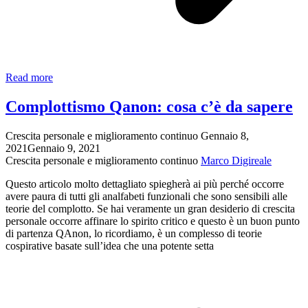
Covid19
Read more
e
vaccini,
Complottismo Qanon: cosa c’è da sapere
facciamo
chiarezza
Crescita personale e miglioramento continuo
Gennaio 8,
rispetto
2021
Gennaio 9, 2021
alla
Crescita personale e miglioramento continuo
Marco Digireale
‘fakescienza’
Questo articolo molto dettagliato spiegherà ai più perché occorre
avere paura di tutti gli analfabeti funzionali che sono sensibili alle
teorie del complotto. Se hai veramente un gran desiderio di crescita
personale occorre affinare lo spirito critico e questo è un buon punto
di partenza QAnon, lo ricordiamo, è un complesso di teorie
cospirative basate sull’idea che una potente setta