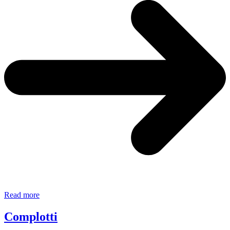
Complottismo
Read more
Qanon:
cosa
Complotti
c’è