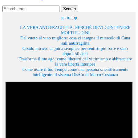
Search
go to top
LA VERA ANTIFRAGILITÀ: PERCHÉ DEVI CONTENERE
MOLTITUDINI
Dal vuoto al vino migliore: cosa ci insegna il miracolo di Cana
sull’antifragilità
Ossido nitrico: la guida semplice per sentirti più forte e sano
dopo i 50 anni
Trasforma il tuo ego: come liberarti dal vittimismo e abbracciare
la vera libertà interiore
Come usare il tuo Tempo come una persona scientificamente
intelligente: il sistema Dis/Co di Marco Costanzo