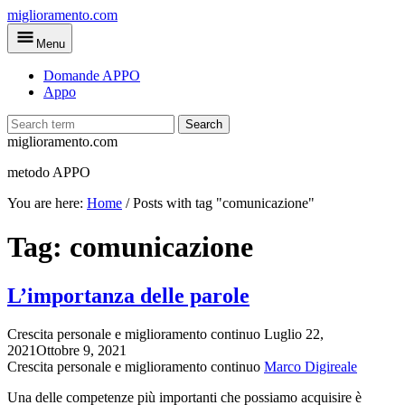
Skip
miglioramento.com
to
Menu
main
content
Domande APPO
Appo
Search
miglioramento.com
metodo APPO
You are here:
Home
/
Posts with tag "comunicazione"
Tag:
comunicazione
L’importanza delle parole
Crescita personale e miglioramento continuo
Luglio 22,
2021
Ottobre 9, 2021
Crescita personale e miglioramento continuo
Marco Digireale
Una delle competenze più importanti che possiamo acquisire è