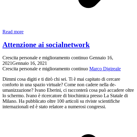
L’importanza
Read more
delle
parole
Attenzione ai socialnetwork
Crescita personale e miglioramento continuo
Gennaio 16,
2021
Gennaio 16, 2021
Crescita personale e miglioramento continuo
Marco Digireale
Dimmi cosa digiti e ti dirò chi sei. Ti è mai capitato di cercare
conforto in una spazio virtuale? Come non cadere nella de-
umanizzazione? Ivano Eberini, ci racconterà cosa può accadere oltre
lo schermo. Ivano è ricercatore di biochimica presso La Statale di
Milano. Ha pubblicato oltre 100 articoli su riviste scientifiche
internazionali ed è stato relatore a numerosi congressi.