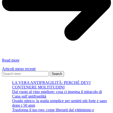
I
Read more
trucchi
Articoli meno recenti
della
politica:
Search
7
LA VERA ANTIFRAGILITÀ: PERCHÉ DEVI
tecniche
CONTENERE MOLTITUDINI
e
Dal vuoto al vino migliore: cosa ci insegna il miracolo di
stratagemmi
Cana sull’antifragilità
di
Ossido nitrico: la guida semplice per sentirti più forte e sano
comunicazione
dopo i 50 anni
Trasforma il tuo ego: come liberarti dal vittimismo e