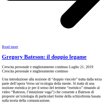
Luc
Read more
Montagnier,
il
Gregory Bateson: il doppio legame
Dr.
Shiva
Crescita personale e miglioramento continuo
Luglio 21, 2019
e
Crescita personale e miglioramento continuo
il
Coronavirus
Una introduzione alla nozione di “doppio vincolo” tratta dalla terza
parte dell’opera Verso un’ecologia della mente. Si tratta di una
nozione euristica (e per il senso del termine “euristico” rimando al
video “Bateson, l’intuizione vaga”) che consente a Bateson di
proporre un’eziologia di particolari forme della schizofrenia basata
sulla teoria della comunicazione.