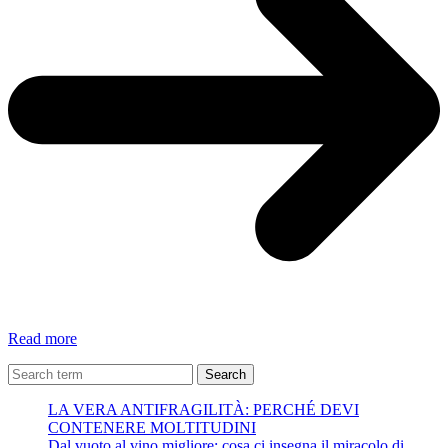
Sergio
Read more
De
Simone,
Search
il
LA VERA ANTIFRAGILITÀ: PERCHÉ DEVI
bimbo
CONTENERE MOLTITUDINI
napoletano
Dal vuoto al vino migliore: cosa ci insegna il miracolo di
torturato