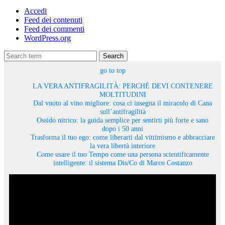
Accedi
Feed dei contenuti
Feed dei commenti
WordPress.org
Search
go to top
LA VERA ANTIFRAGILITÀ: PERCHÉ DEVI CONTENERE
MOLTITUDINI
Dal vuoto al vino migliore: cosa ci insegna il miracolo di Cana
sull’antifragilità
Ossido nitrico: la guida semplice per sentirti più forte e sano
dopo i 50 anni
Trasforma il tuo ego: come liberarti dal vittimismo e abbracciare
la vera libertà interiore
Come usare il tuo Tempo come una persona scientificamente
intelligente: il sistema Dis/Co di Marco Costanzo