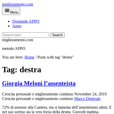
Skip
miglioramento.com
to
Menu
main
content
Domande APPO
Appo
Search
miglioramento.com
metodo APPO
You are here:
Home
/
Posts with tag "destra"
Tag:
destra
Giorgia Meloni l’assenteista
Crescita personale e miglioramento continuo
Novembre 24, 2019
Crescita personale e miglioramento continuo
Marco Digireale
72% di assenze alla Camera, ma si lamenta dell’assenteismo altrui. E
nel suo sorriso sta la vera forza della destra. Giovedì mattina.