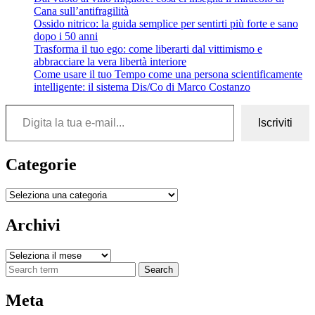
Cana sull’antifragilità
dai
Ossido nitrico: la guida semplice per sentirti più forte e sano
medici
dopo i 50 anni
nazisti
Trasforma il tuo ego: come liberarti dal vittimismo e
per
abbracciare la vera libertà interiore
esperimenti
Come usare il tuo Tempo come una persona scientificamente
e
intelligente: il sistema Dis/Co di Marco Costanzo
poi
impiccato
Digita la tua e-mail...
Iscriviti
Categorie
Categorie
Archivi
Archivi
Search
Meta