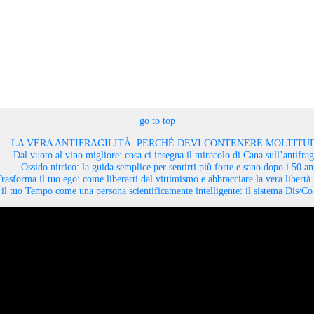
go to top
LA VERA ANTIFRAGILITÀ: PERCHÉ DEVI CONTENERE MOLTITUD
Dal vuoto al vino migliore: cosa ci insegna il miracolo di Cana sull’antifragi
Ossido nitrico: la guida semplice per sentirti più forte e sano dopo i 50 an
rasforma il tuo ego: come liberarti dal vittimismo e abbracciare la vera libertà 
il tuo Tempo come una persona scientificamente intelligente: il sistema Dis/C