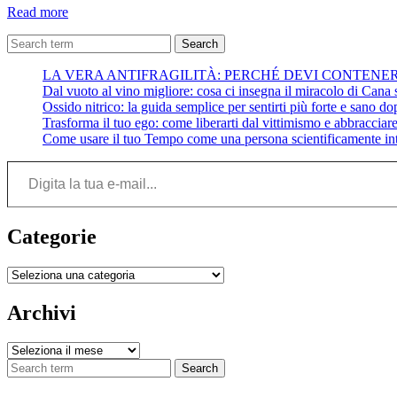
Julio
Read more
Velasco:
Come
Search
Gestire
LA VERA ANTIFRAGILITÀ: PERCHÉ DEVI CONTENE
la
Dal vuoto al vino migliore: cosa ci insegna il miracolo di Cana su
Crisi
Ossido nitrico: la guida semplice per sentirti più forte e sano do
economica
Trasforma il tuo ego: come liberarti dal vittimismo e abbracciare 
e
Come usare il tuo Tempo come una persona scientificamente int
personale
quando
Digita la tua e-mail...
si
presenta
Categorie
Categorie
Archivi
Archivi
Search