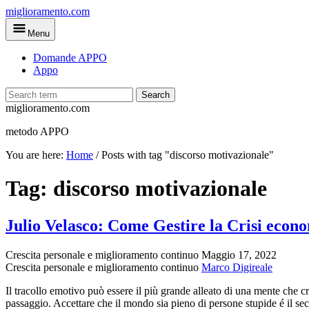
Skip
miglioramento.com
to
Menu
main
content
Domande APPO
Appo
Search
miglioramento.com
metodo APPO
You are here:
Home
/
Posts with tag "discorso motivazionale"
Tag:
discorso motivazionale
Julio Velasco: Come Gestire la Crisi econ
Crescita personale e miglioramento continuo
Maggio 17, 2022
Crescita personale e miglioramento continuo
Marco Digireale
Il tracollo emotivo può essere il più grande alleato di una mente che c
passaggio. Accettare che il mondo sia pieno di persone stupide é il se