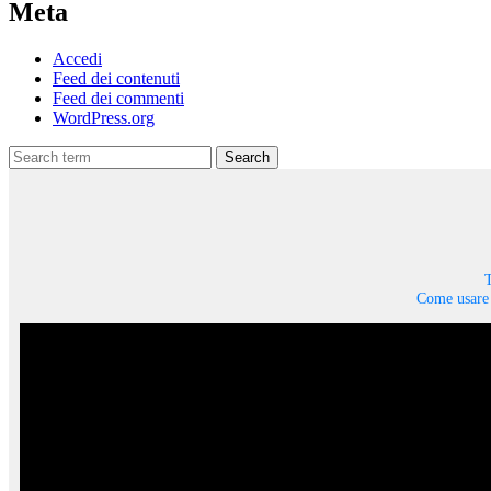
Meta
Accedi
Feed dei contenuti
Feed dei commenti
WordPress.org
Search
T
Come usare 