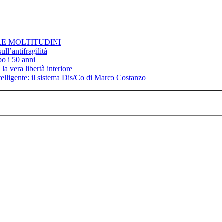
RE MOLTITUDINI
ll’antifragilità
po i 50 anni
la vera libertà interiore
elligente: il sistema Dis/Co di Marco Costanzo