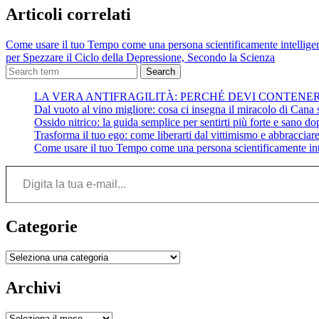
Articoli correlati
Come usare il tuo Tempo come una persona scientificamente intellige
per Spezzare il Ciclo della Depressione, Secondo la Scienza
Search
LA VERA ANTIFRAGILITÀ: PERCHÉ DEVI CONTENE
Dal vuoto al vino migliore: cosa ci insegna il miracolo di Cana su
Ossido nitrico: la guida semplice per sentirti più forte e sano do
Trasforma il tuo ego: come liberarti dal vittimismo e abbracciare 
Come usare il tuo Tempo come una persona scientificamente int
Digita la tua e-mail...
Categorie
Categorie
Archivi
Archivi