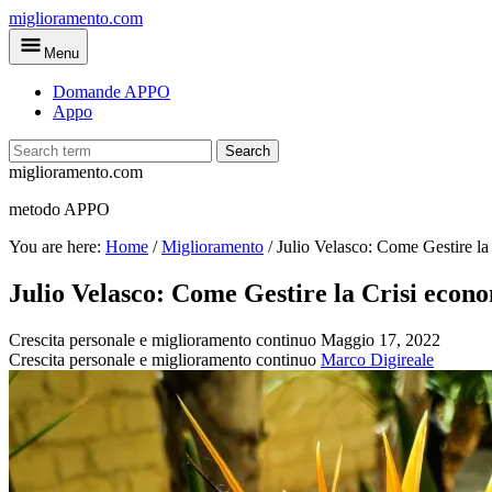
Skip
miglioramento.com
to
Menu
main
content
Domande APPO
Appo
Search
miglioramento.com
metodo APPO
You are here:
Home
/
Miglioramento
/
Julio Velasco: Come Gestire la
Julio Velasco: Come Gestire la Crisi econ
Crescita personale e miglioramento continuo
Maggio 17, 2022
Crescita personale e miglioramento continuo
Marco Digireale