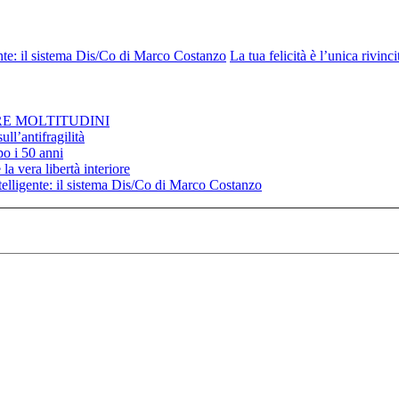
nte: il sistema Dis/Co di Marco Costanzo
La tua felicità è l’unica rivin
RE MOLTITUDINI
ll’antifragilità
po i 50 anni
la vera libertà interiore
elligente: il sistema Dis/Co di Marco Costanzo