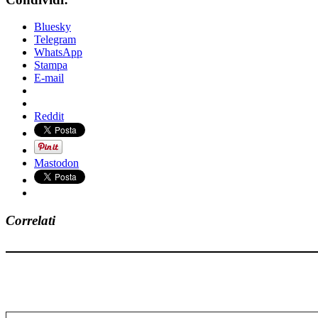
Bluesky
Telegram
WhatsApp
Stampa
E-mail
Reddit
Mastodon
Correlati
Digita la tua e-mail...