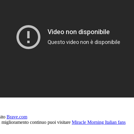
sito
Brave.com
l miglioramento continuo puoi visitare
Miracle Morning Italian fans