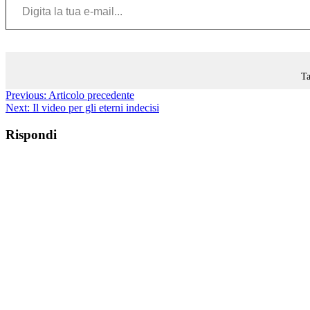
Ta
Previous:
Articolo precedente
Next:
Il video per gli eterni indecisi
Rispondi