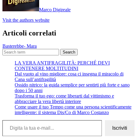
Marco Digireale
Visit the authors website
Articoli correlati
Basterebbe- Mara
Search
LA VERA ANTIFRAGILITÀ: PERCHÉ DEVI
CONTENERE MOLTITUDINI
Dal vuoto al vino migliore: cosa ci insegna il miracolo di
Cana sull’antifragilità
Ossido nitrico: la guida semplice per sentirti più forte e sano
dopo i 50 anni
Trasforma il tuo ego: come liberarti dal vittimismo e
abbracciare la vera libertà interiore
Come usare il tuo Tempo come una persona scientificamente
intelligente: il sistema Dis/Co di Marco Costanzo
Digita la tua e-mail...
Iscriviti