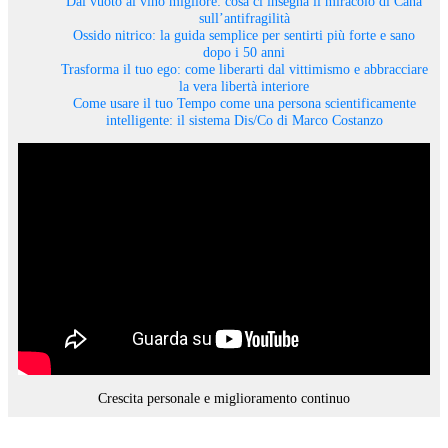
Dal vuoto al vino migliore: cosa ci insegna il miracolo di Cana
sull’antifragilità
Ossido nitrico: la guida semplice per sentirti più forte e sano
dopo i 50 anni
Trasforma il tuo ego: come liberarti dal vittimismo e abbracciare
la vera libertà interiore
Come usare il tuo Tempo come una persona scientificamente
intelligente: il sistema Dis/Co di Marco Costanzo
Crescita personale e miglioramento continuo