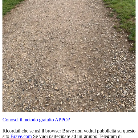
Conosci il metodo gratuito APPO?
Ricordati che se usi il browser Brave non vedrai pubblicitá su questo
sito
Brave.com
Se vuoi partecipare ad un gruppo Telegram di