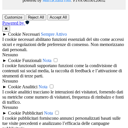
powered by
MuccaGialla.com
. P.IVA 06350120652
Customize
Reject All
Accept All
Powered by
✖
►
Cookie Necessari
Sempre Attivo
I cookie necessari abilitano funzioni essenziali del sito come accessi
sicuri e regolazioni delle preferenze di consenso. Non memorizzano
dati personali.
Nessuno
►
Cookie Funzionali
Nota
I cookie funzionali supportano funzioni come la condivisione di
contenuti sui social media, la raccolta di feedback e l’attivazione di
strumenti di terze parti.
Nessuno
►
Cookie Analitici
Nota
I cookie analitici tracciano le interazioni dei visitatori, fornendo dati
su metriche come numero di visitatori, frequenza di rimbalzo e fonti
di traffico.
Nessuno
►
Cookie Pubblicitari
Nota
I cookie pubblicitari forniscono annunci personalizzati basati sulle
tue visite precedenti e analizzano l’efficacia delle campagne