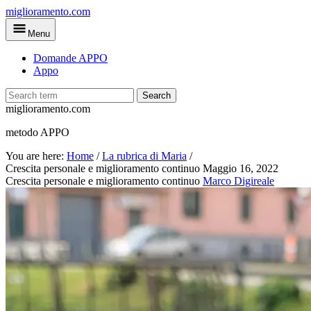
Skip
miglioramento.com
to
Menu
main
content
Domande APPO
Appo
Search
miglioramento.com
metodo APPO
You are here:
Home
/
La rubrica di Maria
/
Crescita personale e miglioramento continuo
Maggio 16, 2022
Crescita personale e miglioramento continuo
Marco Digireale