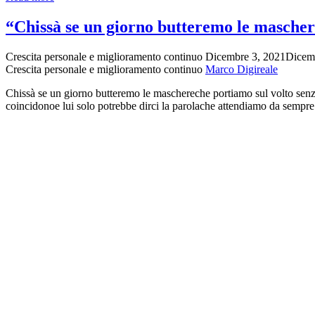
forza
di
“Chissà se un giorno butteremo le masche
essere
migliori…
Crescita personale e miglioramento continuo
Dicembre 3, 2021
Dicem
con
Crescita personale e miglioramento continuo
Marco Digireale
Vito
Mancuso”
Chissà se un giorno butteremo le maschereche portiamo sul volto senza s
coincidonoe lui solo potrebbe dirci la parolache attendiamo da sempre.