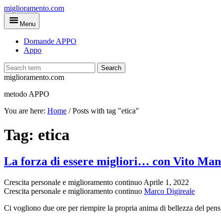
Skip
miglioramento.com
to
Menu
main
content
Domande APPO
Appo
Search
miglioramento.com
metodo APPO
You are here:
Home
/
Posts with tag "etica"
Tag:
etica
La forza di essere migliori… con Vito Ma
Crescita personale e miglioramento continuo
Aprile 1, 2022
Crescita personale e miglioramento continuo
Marco Digireale
Ci vogliono due ore per riempire la propria anima di bellezza del pens