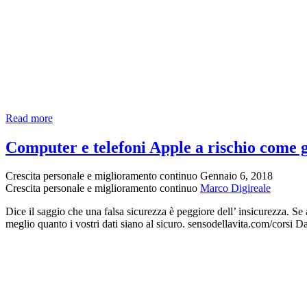
“Chissà
Read more
se
un
Computer e telefoni Apple a rischio come gl
giorno
butteremo
Crescita personale e miglioramento continuo
Gennaio 6, 2018
le
Crescita personale e miglioramento continuo
Marco Digireale
maschere”
Dice il saggio che una falsa sicurezza è peggiore dell’ insicurezza. Se 
meglio quanto i vostri dati siano al sicuro. sensodellavita.com/corsi D