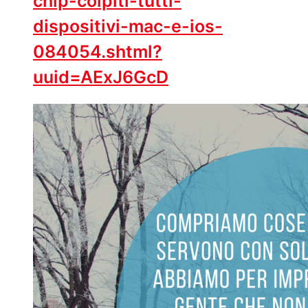
chip-colpiti-tutti-
dispositivi-mac-e-ios-
084054.shtml?
uuid=AExJ6GcD