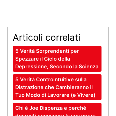
Articoli correlati
5 Verità Sorprendenti per
Spezzare il Ciclo della
Depressione, Secondo la Scienza
5 Verità Controintuitive sulla
Distrazione che Cambieranno il
Tuo Modo di Lavorare (e Vivere)
Chi è Joe Dispenza e perchè
dovresti conoscere la sua opera