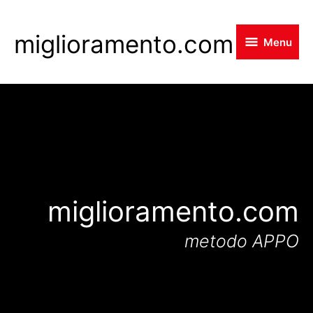
Skip
to
miglioramento.com
Menu
main
content
miglioramento.com
metodo APPO