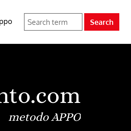
ppo
Search
nto.com
metodo APPO