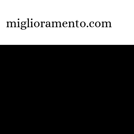
Skip
to
miglioramento.com
main
content