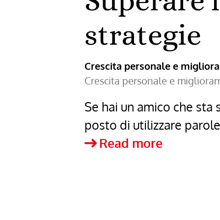
Superare l
strategie
Crescita personale e miglio
Crescita personale e miglior
Se hai un amico che sta 
posto di utilizzare paro
Superare
Read more
la
fine
di
una