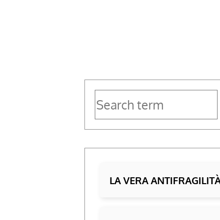
storia:
8
strategie
LA VERA ANTIFRAGILIT