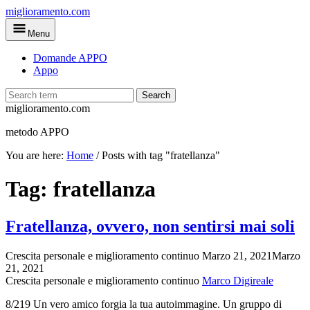
Skip
miglioramento.com
to
Menu
main
content
Domande APPO
Appo
Search
miglioramento.com
metodo APPO
You are here:
Home
/
Posts with tag "fratellanza"
Tag:
fratellanza
Fratellanza, ovvero, non sentirsi mai soli
Crescita personale e miglioramento continuo
Marzo 21, 2021
Marzo
21, 2021
Crescita personale e miglioramento continuo
Marco Digireale
8/219 Un vero amico forgia la tua autoimmagine. Un gruppo di