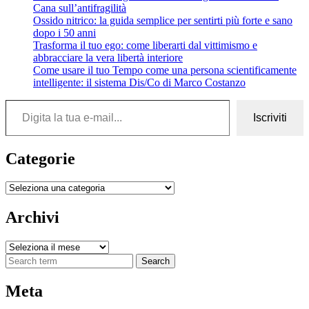
Cana sull’antifragilità
Ossido nitrico: la guida semplice per sentirti più forte e sano
dopo i 50 anni
Trasforma il tuo ego: come liberarti dal vittimismo e
abbracciare la vera libertà interiore
Come usare il tuo Tempo come una persona scientificamente
intelligente: il sistema Dis/Co di Marco Costanzo
Digita la tua e-mail...
Iscriviti
Categorie
Categorie
Archivi
Archivi
Search
Meta