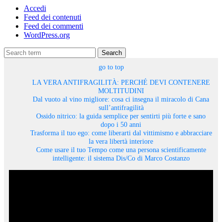
Accedi
Feed dei contenuti
Feed dei commenti
WordPress.org
Search
go to top
LA VERA ANTIFRAGILITÀ: PERCHÉ DEVI CONTENERE
MOLTITUDINI
Dal vuoto al vino migliore: cosa ci insegna il miracolo di Cana
sull’antifragilità
Ossido nitrico: la guida semplice per sentirti più forte e sano
dopo i 50 anni
Trasforma il tuo ego: come liberarti dal vittimismo e abbracciare
la vera libertà interiore
Come usare il tuo Tempo come una persona scientificamente
intelligente: il sistema Dis/Co di Marco Costanzo