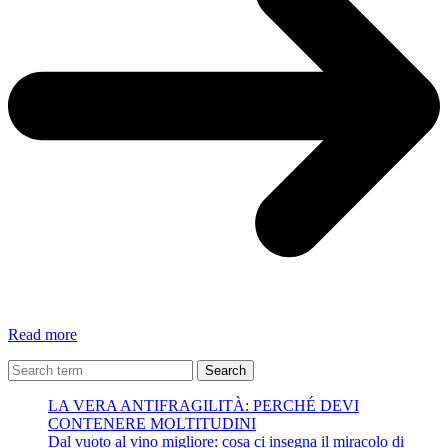
Tu
Read more
non
sei
Search
sola
LA VERA ANTIFRAGILITÀ: PERCHÉ DEVI
–
CONTENERE MOLTITUDINI
Michael
Dal vuoto al vino migliore: cosa ci insegna il miracolo di
Jackson