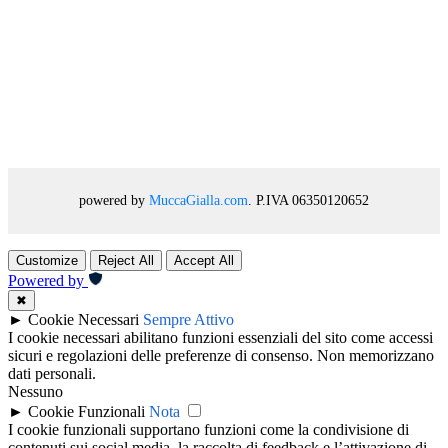
powered by
MuccaGialla.com
. P.IVA 06350120652
Customize
Reject All
Accept All
Powered by
✖
►
Cookie Necessari
Sempre Attivo
I cookie necessari abilitano funzioni essenziali del sito come accessi
sicuri e regolazioni delle preferenze di consenso. Non memorizzano
dati personali.
Nessuno
►
Cookie Funzionali
Nota
I cookie funzionali supportano funzioni come la condivisione di
contenuti sui social media, la raccolta di feedback e l’attivazione di