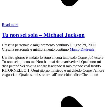
Fratellanza,
Read more
ovvero,
non
Tu non sei sola – Michael Jackson
sentirsi
mai
Crescita personale e miglioramento continuo
Giugno 29, 2009
soli
Crescita personale e miglioramento continuo
Marco Digireale
Un altro giorno è andato Io sono ancora tutto solo Come può essere
Tu non sei qui con me Non hai mai detto arrivederci Qualcuno mi
dica perchè Sei dovuta andare lasciando il mio mondo così freddo
RITORNELLO 1: Ogni giorno mi siedo e mi chiedo Come l’amore
è sgusciato Qualcosa mi sussurra all’ orecchio e dice Che tu non