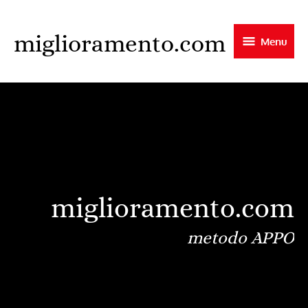
Skip
to
miglioramento.com
Menu
main
content
miglioramento.com
metodo APPO