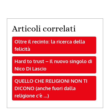
Articoli correlati
Oltre il recinto: la ricerca della
felicità
Hard to trust – Il nuovo singolo di
Nico Di Lascio
QUELLO CHE RELIGIONI NON TI
DICONO (anche fuori dalla
religione c’è …)