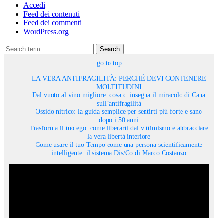
Accedi
Feed dei contenuti
Feed dei commenti
WordPress.org
Search
go to top
LA VERA ANTIFRAGILITÀ: PERCHÉ DEVI CONTENERE
MOLTITUDINI
Dal vuoto al vino migliore: cosa ci insegna il miracolo di Cana
sull’antifragilità
Ossido nitrico: la guida semplice per sentirti più forte e sano
dopo i 50 anni
Trasforma il tuo ego: come liberarti dal vittimismo e abbracciare
la vera libertà interiore
Come usare il tuo Tempo come una persona scientificamente
intelligente: il sistema Dis/Co di Marco Costanzo