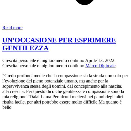
C’è
Read more
una
cosa
UN’OCCASIONE PER ESPRIMERE
che
GENTILEZZA
può
migliorare
la
Crescita personale e miglioramento continuo
Aprile 13, 2022
nostra
Crescita personale e miglioramento continuo
Marco Digireale
vita
|
“Credo profondamente che la compassione sia la strada non solo per
Lama
l’evoluzione del pieno potenziale umano, ma anche per la
Paljin
sopravvivenza stessa degli uomini, dal concepimento alla nascita,
Tulku
alla crescita. Per questo dico che gentilezza e compassione sono la
Rimpoche
mia religione.”Dalai Lama Per alcuni mettersi nei panni degli altri
risulta facile, per altri potrebbe essere molto difficile.Ma quanto è
bello