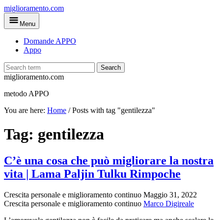
Skip
miglioramento.com
to
Menu
main
content
Domande APPO
Appo
Search
miglioramento.com
metodo APPO
You are here:
Home
/
Posts with tag "gentilezza"
Tag:
gentilezza
C’è una cosa che può migliorare la nostra
vita | Lama Paljin Tulku Rimpoche
Crescita personale e miglioramento continuo
Maggio 31, 2022
Crescita personale e miglioramento continuo
Marco Digireale