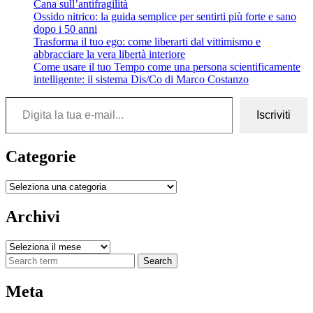
Cana sull’antifragilità
Ossido nitrico: la guida semplice per sentirti più forte e sano
dopo i 50 anni
Trasforma il tuo ego: come liberarti dal vittimismo e
abbracciare la vera libertà interiore
Come usare il tuo Tempo come una persona scientificamente
intelligente: il sistema Dis/Co di Marco Costanzo
Digita la tua e-mail...
Iscriviti
Categorie
Categorie
Archivi
Archivi
Search
Meta