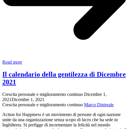
GRATITUDINE:
Read more
4
Modi
Il calendario della gentilezza di Dicembre
per
2021
Essere
GRATI
ogni
Crescita personale e miglioramento continuo
Dicembre 1,
Giorno
2021
Dicembre 1, 2021
Crescita personale e miglioramento continuo
Marco Digireale
Action for Happiness è un movimento di persone di ogni nazione
unite da una organizzazione senza scopo di lucro che ha sede in
Inghilterra. Si prefigge di incrementare la felicità nel mondo