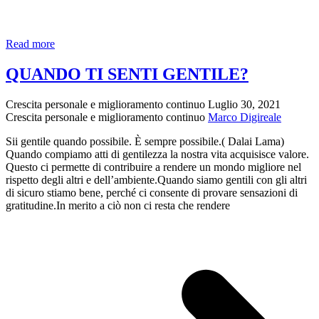
Il
Read more
calendario
della
QUANDO TI SENTI GENTILE?
gentilezza
di
Crescita personale e miglioramento continuo
Luglio 30, 2021
Dicembre
Crescita personale e miglioramento continuo
Marco Digireale
2021
Sii gentile quando possibile. È sempre possibile.( Dalai Lama)
Quando compiamo atti di gentilezza la nostra vita acquisisce valore.
Questo ci permette di contribuire a rendere un mondo migliore nel
rispetto degli altri e dell’ambiente.Quando siamo gentili con gli altri
di sicuro stiamo bene, perché ci consente di provare sensazioni di
gratitudine.In merito a ciò non ci resta che rendere